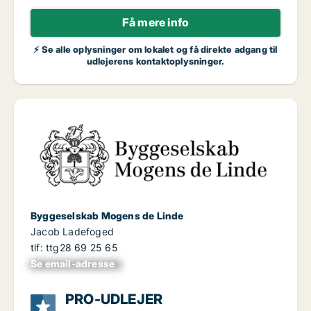
Få mere info
⚡ Se alle oplysninger om lokalet og få direkte adgang til
udlejerens kontaktoplysninger.
Byggeselskab Mogens de Linde
Jacob Ladefoged
tlf: ttg28 69 25 65
Se email-adresse
xxxxxxxxxxxxxxxx
PRO-UDLEJER