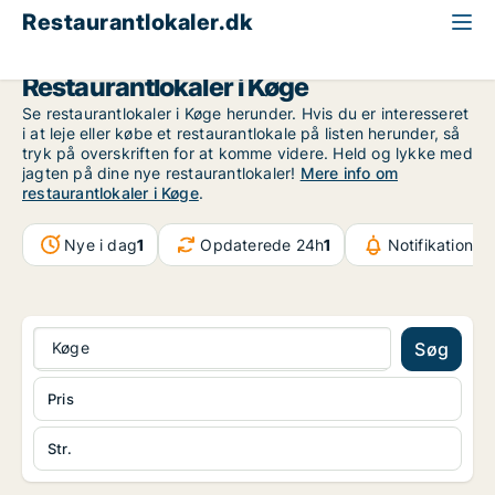
Restaurantlokaler.dk
Storkøbenhavn
Køge
Restaurantlokaler i Køge
Se restaurantlokaler i Køge herunder. Hvis du er interesseret
i at leje eller købe et restaurantlokale på listen herunder, så
tryk på overskriften for at komme videre. Held og lykke med
jagten på dine nye restaurantlokaler!
Mere info om
restaurantlokaler i Køge
.
Nye i dag
1
Opdaterede 24h
1
Notifikationer
Køge
Søg
Pris
Str.