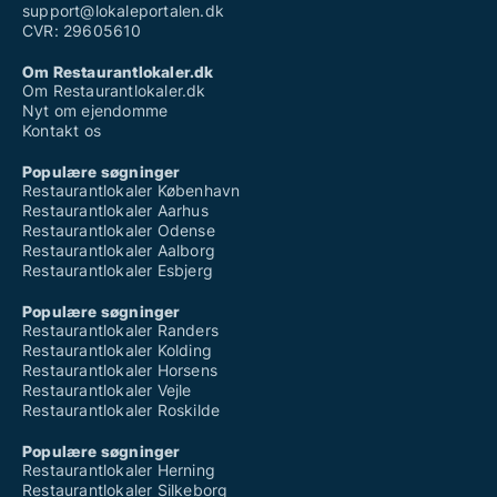
support@lokaleportalen.dk
CVR: 29605610
Om Restaurantlokaler.dk
Om Restaurantlokaler.dk
Nyt om ejendomme
Kontakt os
Populære søgninger
Restaurantlokaler København
Restaurantlokaler Aarhus
Restaurantlokaler Odense
Restaurantlokaler Aalborg
Restaurantlokaler Esbjerg
Populære søgninger
Restaurantlokaler Randers
Restaurantlokaler Kolding
Restaurantlokaler Horsens
Restaurantlokaler Vejle
Restaurantlokaler Roskilde
Populære søgninger
Restaurantlokaler Herning
Restaurantlokaler Silkeborg