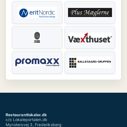
Restaurantlokaler.dk
c/o Lokaleportalen.dk
Mynstersvej 3, Frederiksberg