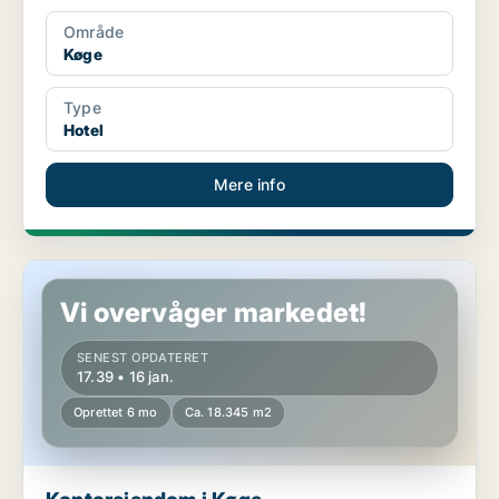
Område
Køge
Type
Hotel
Mere info
Kontorejendom i Køge
Vi overvåger markedet!
SENEST OPDATERET
17.39 • 16 jan.
Oprettet 6 mo
Ca. 18.345 m2