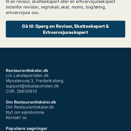
til en revisor, skatteekspert eller en erhvervsjuraekspert
indenfor revision, regnskab,skat, moms, bogføring,
erhvervsjura osv.
Gå til: Spørg en Revisor, Skatteekspert &
Erhvervsjuraekspert
Restaurantlokaler.dk
c/o Lokaleportalen.dk
Mynstersvej 3, Frederiksberg
support@lokaleportalen.dk
CVR: 29605610
Om Restaurantlokaler.dk
Om Restaurantlokaler.dk
Nyt om ejendomme
Kontakt os
Populære søgninger