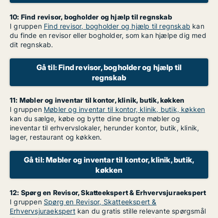
10: Find revisor, bogholder og hjælp til regnskab
I gruppen
Find revisor, bogholder og hjælp til regnskab
kan
du finde en revisor eller bogholder, som kan hjælpe dig med
dit regnskab.
Gå til: Find revisor, bogholder og hjælp til
regnskab
11: Møbler og inventar til kontor, klinik, butik, køkken
I gruppen
Møbler og inventar til kontor, klinik, butik, køkken
kan du sælge, købe og bytte dine brugte møbler og
ineventar til erhvervslokaler, herunder kontor, butik, klinik,
lager, restaurant og køkken.
Gå til: Møbler og inventar til kontor, klinik, butik,
køkken
12: Spørg en Revisor, Skatteekspert & Erhvervsjuraekspert
I gruppen
Spørg en Revisor, Skatteekspert &
Erhvervsjuraekspert
kan du gratis stille relevante spørgsmål