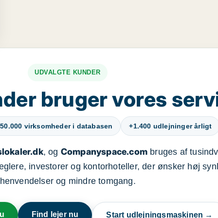
UDVALGTE KUNDER
der bruger vores serv
50.000 virksomheder i databasen
+1.400 udlejninger årligt
lokaler.dk
Companyspace.com
, og
bruges af tusindvi
ere, investorer og kontorhoteller, der ønsker høj synl
henvendelser og mindre tomgang.
nu
Find lejer nu
Start udlejningsmaskinen →