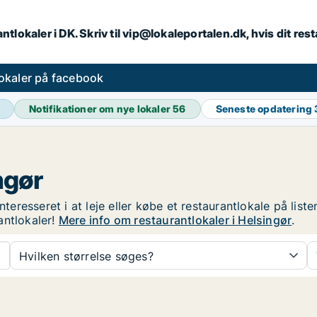
ntlokaler i DK. Skriv til vip@lokaleportalen.dk, hvis dit re
okaler på facebook
Notifikationer om nye lokaler
56
Seneste opdatering
ngør
nteresseret i at leje eller købe et restaurantlokale på lis
antlokaler!
Mere info om restaurantlokaler i Helsingør
.
Hvilken størrelse søges?