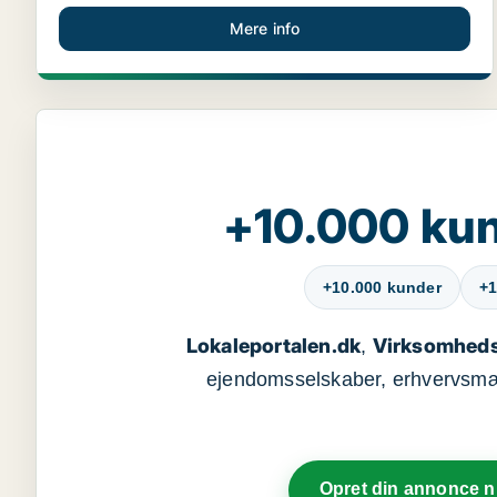
Mere info
+10.000 kun
+10.000 kunder
+1
Lokaleportalen.dk
Virksomheds
,
ejendomsselskaber, erhvervsmægl
Opret din annonce 