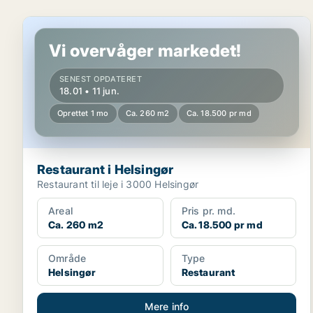
Restaurant i Helsingør
Vi overvåger markedet!
SENEST OPDATERET
18.01 • 11 jun.
Oprettet 1 mo
Ca. 260 m2
Ca. 18.500 pr md
Restaurant i Helsingør
Restaurant til leje i 3000 Helsingør
Areal
Pris pr. md.
Ca. 260 m2
Ca. 18.500 pr md
Område
Type
Helsingør
Restaurant
Mere info