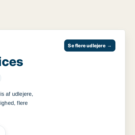
Se flere udlejere
→
ices
s af udlejere,
ighed, flere