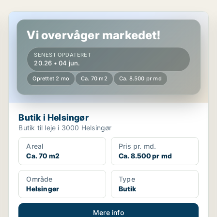
Butik i Helsingør
Vi overvåger markedet!
SENEST OPDATERET
20.26 • 04 jun.
Oprettet 2 mo
Ca. 70 m2
Ca. 8.500 pr md
Butik i Helsingør
Butik til leje i 3000 Helsingør
Areal
Pris pr. md.
Ca. 70 m2
Ca. 8.500 pr md
Område
Type
Helsingør
Butik
Mere info