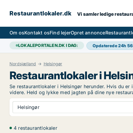
Restaurantlokaler.dk
Vi samler ledige restaura
Om os
Kontakt os
Find lejer
Opret annonce
Restaurantl
LOKALEPORTALEN.DK I DAG:
Opdaterede 24h
56
Nordsjælland
Helsingør
Restaurantlokaler i Helsi
Se restaurantlokaler i Helsingør herunder. Hvis du er i
videre. Held og lykke med jagten på dine nye restaur
Helsingør
4 restaurantlokaler