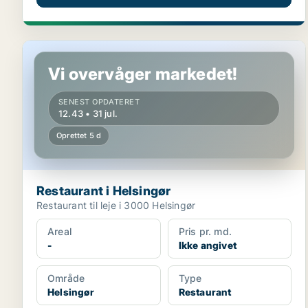
Restaurant i Helsingør
Vi overvåger markedet!
SENEST OPDATERET
12.43 • 31 jul.
Oprettet 5 d
Restaurant i Helsingør
Restaurant til leje i 3000 Helsingør
Areal
Pris pr. md.
-
Ikke angivet
Område
Type
Helsingør
Restaurant