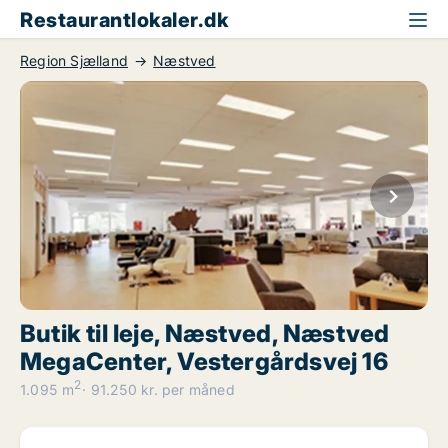
Restaurantlokaler.dk
Region Sjælland
Næstved
Butik til leje, Næstved, Næstved
MegaCenter, Vestergårdsvej 16
2
1.095 m
91.250 kr. per måned