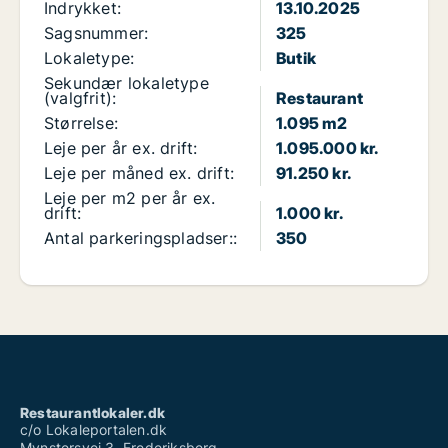
Indrykket:
13.10.2025
Sagsnummer:
325
Lokaletype:
Butik
Sekundær lokaletype
(valgfrit):
Restaurant
Størrelse:
1.095 m2
Leje per år ex. drift:
1.095.000 kr.
Leje per måned ex. drift:
91.250 kr.
Leje per m2 per år ex.
drift:
1.000 kr.
Antal parkeringspladser::
350
Restaurantlokaler.dk
c/o Lokaleportalen.dk
Mynstersvej 3, Frederiksberg