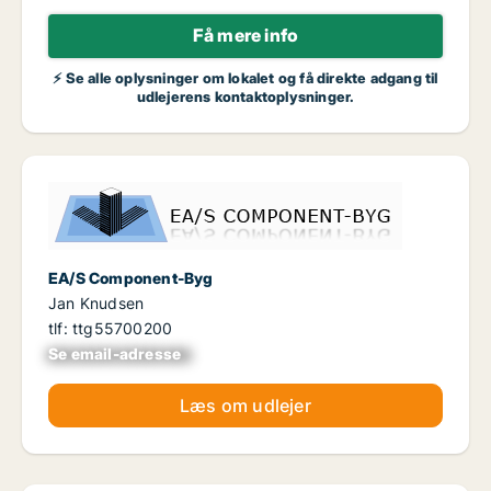
Få mere info
⚡ Se alle oplysninger om lokalet og få direkte adgang til
udlejerens kontaktoplysninger.
EA/S Component-Byg
Jan Knudsen
tlf: ttg55700200
Se email-adresse
xxxxxxxxxxxxxxxx
Læs om udlejer