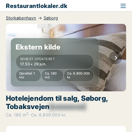
Restaurantlokaler.dk
Storkøbenhavn
Søborg
Ekstern kilde
SENEST OPDATERET
17.53 • 29 jun.
Oprettet 1
Ca. 180
Ca. 6.800.000
mo
m2
kr.
Hotelejendom til salg, Søborg,
Tobaksvejen
[xxxxxxxx]
2
Ca. 180 m
Ca. 6.800.000 kr.