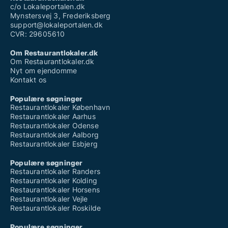
c/o Lokaleportalen.dk
Mynstersvej 3, Frederiksberg
support@lokaleportalen.dk
CVR: 29605610
Om Restaurantlokaler.dk
Om Restaurantlokaler.dk
Nyt om ejendomme
Kontakt os
Populære søgninger
Restaurantlokaler København
Restaurantlokaler Aarhus
Restaurantlokaler Odense
Restaurantlokaler Aalborg
Restaurantlokaler Esbjerg
Populære søgninger
Restaurantlokaler Randers
Restaurantlokaler Kolding
Restaurantlokaler Horsens
Restaurantlokaler Vejle
Restaurantlokaler Roskilde
Populære søgninger