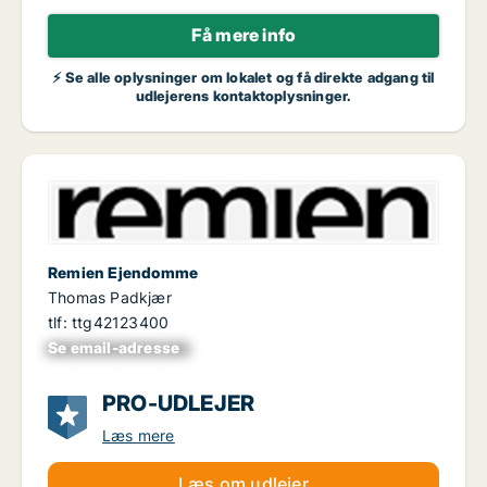
Få mere info
⚡ Se alle oplysninger om lokalet og få direkte adgang til
udlejerens kontaktoplysninger.
Remien Ejendomme
Thomas Padkjær
tlf: ttg42123400
Se email-adresse
xxxxxxxxxxxxxxxx
PRO-UDLEJER
Læs mere
Læs om udlejer