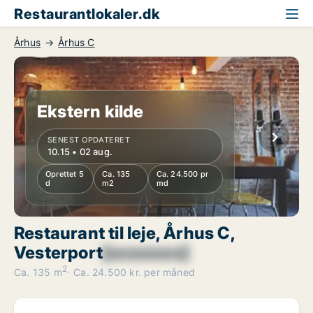
Restaurantlokaler.dk
Århus
Århus C
Ekstern kilde
SENEST OPDATERET
10.15 • 02 aug.
Oprettet 5
Ca. 135
Ca. 24.500 pr
d
m2
md
Restaurant til leje, Århus C,
Vesterport
[xxxxxxxx]
2
Ca. 135 m
Ca. 24.500 kr. per måned