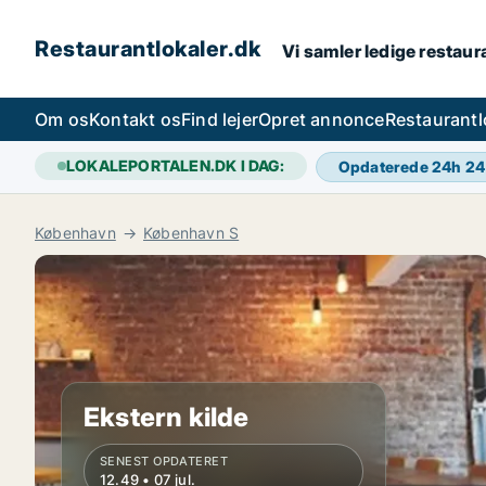
Restaurantlokaler.dk
Vi samler ledige restaura
Om os
Kontakt os
Find lejer
Opret annonce
Restaurantl
LOKALEPORTALEN.DK I DAG:
Opdaterede 24h
24
København
København S
Ekstern kilde
SENEST OPDATERET
12.49 • 07 jul.