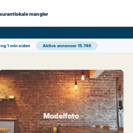
staurantlokale mangler
ring
1 min siden
Aktive annoncer
15.746
Modelfoto