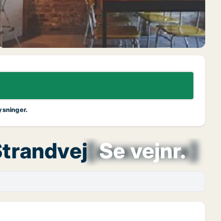
ysninger.
Strandvej
[xxxxxxxx]
Se vejnr.