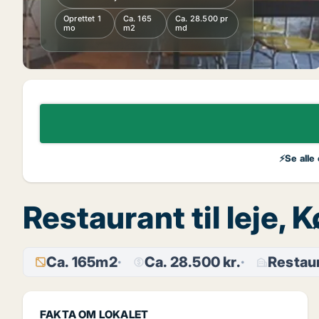
Oprettet 1
Ca. 165
Ca. 28.500 pr
mo
m2
md
⚡Se alle
Restaurant til leje
Ca. 165m2
Ca. 28.500 kr.
Restau
FAKTA OM LOKALET