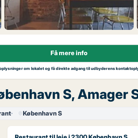
Få mere info
 oplysninger om lokalet og få direkte adgang til udbyderens kontaktopl
, København S, Amager 
rant
København S
Restaurant til leje i 2300 København S