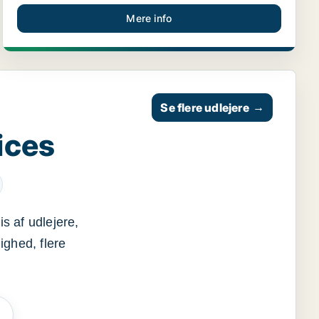
Mere info
Se flere udlejere
→
ices
s af udlejere,
ighed, flere