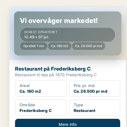
Restaurant på Frederiksberg C
Vi overvåger markedet!
SENEST OPDATERET
12.49 • 07 jul.
Oprettet 1 mo
Ca. 180 m2
Ca. 26.500 pr md
Restaurant på Frederiksberg C
Restaurant til leje på 1870 Frederiksberg C
Areal
Pris pr. md.
Ca. 180 m2
Ca. 26.500 pr md
Område
Type
Frederiksberg C
Restaurant
Mere info