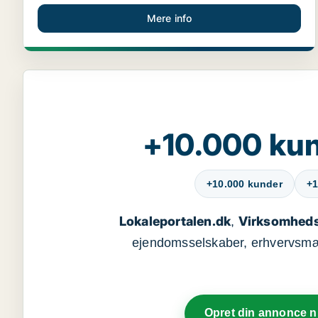
Mere info
+10.000 kun
+10.000 kunder
+1
Lokaleportalen.dk
Virksomheds
,
ejendomsselskaber, erhvervsmægl
Opret din annonce 