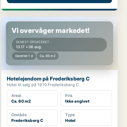
Hotelejendom på Frederiksberg C
Vi overvåger markedet!
SENEST OPDATERET
13.17 • 06 aug.
Oprettet 1 d
Ca. 60 m2
Hotelejendom på Frederiksberg C
Hotel til salg på 1910 Frederiksberg C
Areal
Pris
Ca. 60 m2
Ikke angivet
Område
Type
Frederiksberg C
Hotel