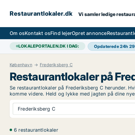
Restaurantlokaler.dk
Vi samler ledige restaura
Om os
Kontakt os
Find lejer
Opret annonce
Restaurantl
LOKALEPORTALEN.DK I DAG:
Opdaterede 24h
29
København
Frederiksberg C
Restaurantlokaler på Fre
Se restaurantlokaler på Frederiksberg C herunder. Hvis 
komme videre. Held og lykke med jagten på dine nye 
Frederiksberg C
6 restaurantlokaler