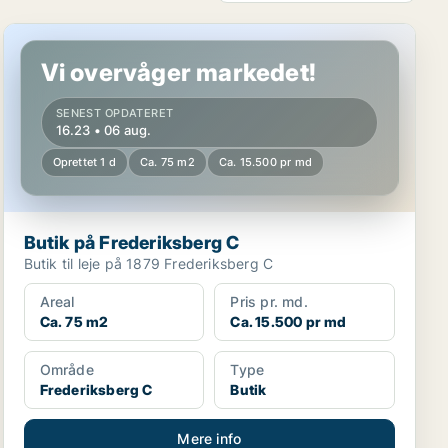
Butik på Frederiksberg C
Vi overvåger markedet!
SENEST OPDATERET
16.23 • 06 aug.
Oprettet 1 d
Ca. 75 m2
Ca. 15.500 pr md
Butik på Frederiksberg C
Butik til leje på 1879 Frederiksberg C
Areal
Pris pr. md.
Ca. 75 m2
Ca. 15.500 pr md
Område
Type
Frederiksberg C
Butik
Mere info