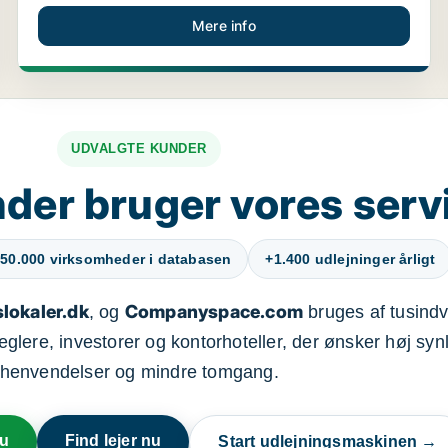
Mere info
UDVALGTE KUNDER
der bruger vores serv
50.000 virksomheder i databasen
+1.400 udlejninger årligt
lokaler.dk
Companyspace.com
, og
bruges af tusindvi
ere, investorer og kontorhoteller, der ønsker høj synl
henvendelser og mindre tomgang.
nu
Find lejer nu
Start udlejningsmaskinen →