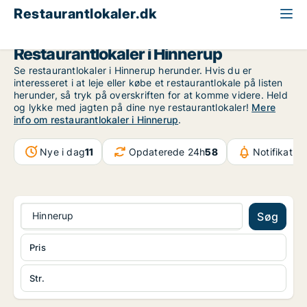
Restaurantlokaler.dk
Region Midtjylland
Hinnerup
Restaurantlokaler i Hinnerup
Se restaurantlokaler i Hinnerup herunder. Hvis du er
interesseret i at leje eller købe et restaurantlokale på listen
herunder, så tryk på overskriften for at komme videre. Held
og lykke med jagten på dine nye restaurantlokaler!
Mere
info om restaurantlokaler i Hinnerup
.
Nye i dag
11
Opdaterede 24h
58
Notifikatio
Hinnerup
Søg
Pris
Str.