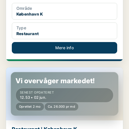
Område
København K
Type
Restaurant
Mere info
Restaurant i København K
Vi overvåger markedet!
SENEST OPDATERET
12.53 • 02 jun.
Oprettet 2 mo
Ca. 26.000 pr md