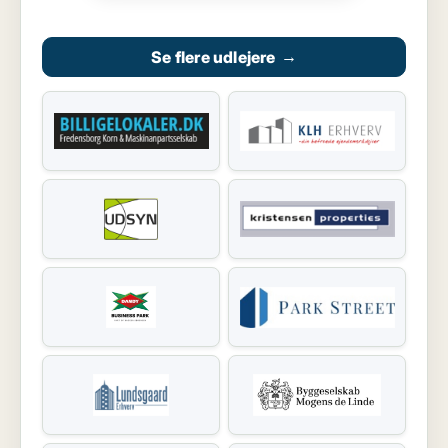
Se flere udlejere
→