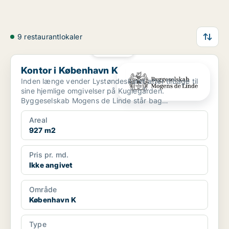
9 restaurantlokaler
PLATIN
Kontor i København K
Kontor i København K
Inden længe vender Lystøndeskuret atter tilbage til
sine hjemlige omgivelser på Kuglegården.
Byggeselskab Mogens de Linde står bag
genopførelsen af det bemær...
Areal
927 m2
Pris pr. md.
Ikke angivet
Område
København K
Type