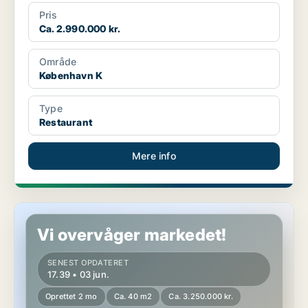
Pris
Ca. 2.990.000 kr.
Område
København K
Type
Restaurant
Mere info
Hotelejendom i København K
Vi overvåger markedet!
SENEST OPDATERET
17.39 • 03 jun.
Oprettet 2 mo
Ca. 40 m2
Ca. 3.250.000 kr.