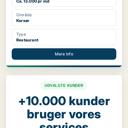
Ca. 13.000 pr md
Område
Korsør
Type
Restaurant
Mere info
UDVALGTE KUNDER
+10.000 kunder
bruger vores
services