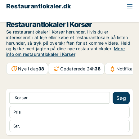
Restaurantlokaler.dk
Region Sjælland
Korsør
Restaurantlokaler i Korsør
Se restaurantlokaler i Korsør herunder. Hvis du er
interesseret i at leje eller købe et restaurantlokale på listen
herunder, så tryk på overskriften for at komme videre. Held
og lykke med jagten på dine nye restaurantlokaler!
Mere
info om restaurantlokaler i Korsør
.
Nye i dag
38
Opdaterede 24h
38
Notifikati
Korsør
Søg
Pris
Str.