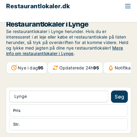
Restaurantlokaler.dk
Nordsjælland
Lynge
Restaurantlokaler i Lynge
Se restaurantlokaler i Lynge herunder. Hvis du er
interesseret i at leje eller købe et restaurantlokale på listen
herunder, så tryk på overskriften for at komme videre. Held
og lykke med jagten på dine nye restaurantlokaler!
Mere
info om restaurantlokaler i Lynge
.
Nye i dag
95
Opdaterede 24h
95
Notifikati
Lynge
Søg
Pris
Str.