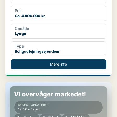
Pris
Ca. 4.800.000 kr.
Område
Lynge
Type
Boligudlejningsejendom
Mere info
Restaurant i Lynge
Vi overvåger markedet!
SENEST OPDATERET
12.56 • 12 jun.