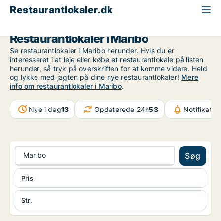
Restaurantlokaler.dk
Region Sjælland
Maribo
Restaurantlokaler i Maribo
Se restaurantlokaler i Maribo herunder. Hvis du er
interesseret i at leje eller købe et restaurantlokale på listen
herunder, så tryk på overskriften for at komme videre. Held
og lykke med jagten på dine nye restaurantlokaler!
Mere
info om restaurantlokaler i Maribo
.
Nye i dag
13
Opdaterede 24h
53
Notifikatio
Maribo
Søg
Pris
Str.