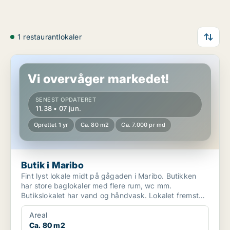
1 restaurantlokaler
Butik i Maribo
Vi overvåger markedet!
SENEST OPDATERET
11.38 • 07 jun.
Oprettet 1 yr
Ca. 80 m2
Ca. 7.000 pr md
Butik i Maribo
Fint lyst lokale midt på gågaden i Maribo. Butikken
har store baglokaler med flere rum, wc mm.
Butikslokalet har vand og håndvask. Lokalet fremstår
fint og m...
Areal
Ca. 80 m2