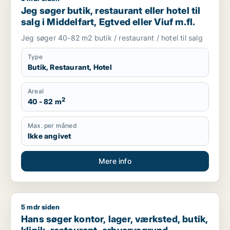
Jeg søger butik, restaurant eller hotel til
salg i Middelfart, Egtved eller Viuf m.fl.
Jeg søger 40-82 m2 butik / restaurant / hotel til salg
Type
Butik, Restaurant, Hotel
Areal
2
40 - 82 m
Max. per måned
Ikke angivet
Mere info
5 mdr siden
Hans søger kontor, lager, værksted, butik, klinik, restaurant,
Hans søger kontor, lager, værksted, butik,