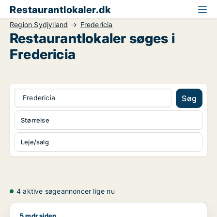
Restaurantlokaler.dk
Region Sydjylland
Fredericia
Restaurantlokaler søges i
Fredericia
Fredericia
Søg
Størrelse
Leje/salg
4 aktive søgeannoncer lige nu
5 mdr siden
Jeg søger butik, restaurant eller hotel til salg i Middelfart, Eg