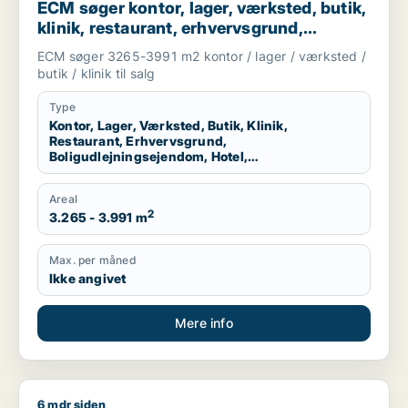
ECM søger kontor, lager, værksted, butik,
klinik, restaurant, erhvervsgrund,
boligudlejningsejendom, hotel,
ECM søger 3265-3991 m2 kontor / lager / værksted /
produktionslokaler eller garage til salg i
butik / klinik til salg
Kolding, Egtved eller Almind m.fl.
Type
Kontor, Lager, Værksted, Butik, Klinik,
Restaurant, Erhvervsgrund,
Boligudlejningsejendom, Hotel,
Produktionslokaler, Garage
Areal
2
3.265 - 3.991 m
Max. per måned
Ikke angivet
Mere info
6 mdr siden
Ove søger restaurant til salg i Fredericia eller Vejle Centrum