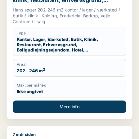
klinik, restaurant, erhvervsgrund,
boligudlejningsejendom, hotel,
Hans søger 202-246 m2 kontor / lager / værksted /
produktionslokaler eller garage til salg i
butik / klinik i Kolding, Fredericia, Børkop, Vejle
Kolding, Fredericia eller Børkop m.fl.
Centrum til salg
Type
Kontor, Lager, Værksted, Butik, Klinik,
Restaurant, Erhvervsgrund,
Boligudlejningsejendom, Hotel,
Produktionslokaler, Garage
Areal
2
202 - 246 m
Max. per måned
Ikke angivet
Mere info
7 mdr siden
ECM søger kontor, lager, værksted, butik, klinik, restaurant, 