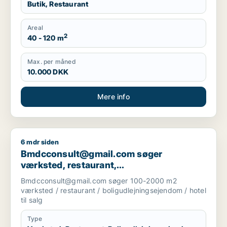
Butik, Restaurant
Areal
2
40 - 120 m
Max. per måned
10.000 DKK
Mere info
6 mdr siden
Bmdcconsult@gmail.com søger værksted, restaurant, boligudl
Bmdcconsult@gmail.com søger
værksted, restaurant,
boligudlejningsejendom eller hotel til salg
Bmdcconsult@gmail.com søger 100-2000 m2
i Storkøbenhavn
værksted / restaurant / boligudlejningsejendom / hotel
til salg
Type