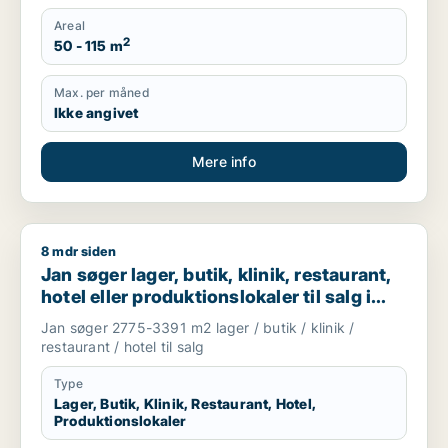
Areal
2
50 - 115 m
Max. per måned
Ikke angivet
Mere info
8 mdr siden
Jan søger lager, butik, klinik, restaurant, hotel eller produktio
Jan søger lager, butik, klinik, restaurant,
hotel eller produktionslokaler til salg i
Høje Taastrup, Ishøj eller Greve m.fl.
Jan søger 2775-3391 m2 lager / butik / klinik /
restaurant / hotel til salg
Type
Lager, Butik, Klinik, Restaurant, Hotel,
Produktionslokaler