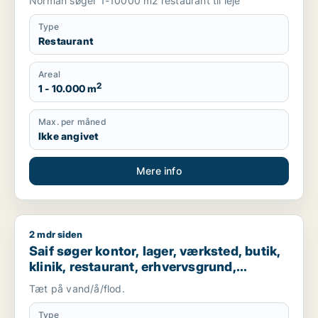
Norman søger 1-10000 m2 restaurant til leje
Type
Restaurant
Areal
2
1 - 10.000 m
Max. per måned
Ikke angivet
Mere info
2 mdr siden
Saif søger kontor, lager, værksted, butik, klinik, restaurant
Saif søger kontor, lager, værksted, butik,
klinik, restaurant, erhvervsgrund,
boligudlejningsejendom, hotel,
Tæt på vand/å/flod.
produktionslokaler eller garage til salg i
Storkøbenhavn
Type