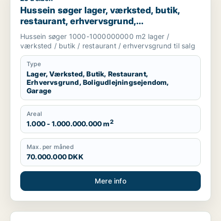
Hussein søger lager, værksted, butik,
restaurant, erhvervsgrund,
boligudlejningsejendom eller garage til
Hussein søger 1000-1000000000 m2 lager /
salg i Greve, Solrød eller Roskilde m.fl.
værksted / butik / restaurant / erhvervsgrund til salg
Type
Lager, Værksted, Butik, Restaurant,
Erhvervsgrund, Boligudlejningsejendom,
Garage
Areal
2
1.000 - 1.000.000.000 m
Max. per måned
70.000.000 DKK
Mere info