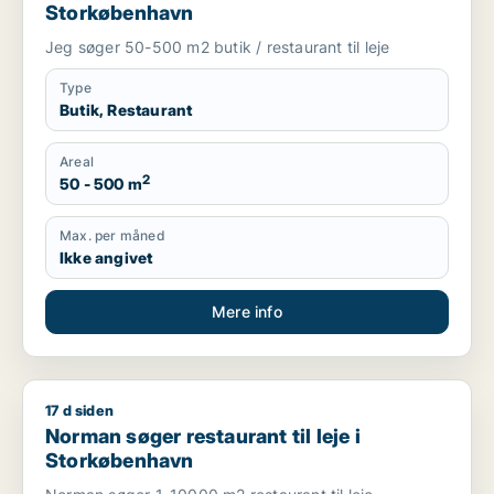
Storkøbenhavn
Jeg søger 50-500 m2 butik / restaurant til leje
Type
Butik, Restaurant
Areal
2
50 - 500 m
Max. per måned
Ikke angivet
Mere info
17 d siden
Norman søger restaurant til leje i Storkøbenhavn
Norman søger restaurant til leje i
Storkøbenhavn