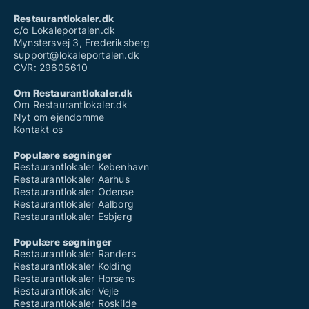
Restaurantlokaler.dk
c/o Lokaleportalen.dk
Mynstersvej 3, Frederiksberg
support@lokaleportalen.dk
CVR: 29605610
Om Restaurantlokaler.dk
Om Restaurantlokaler.dk
Nyt om ejendomme
Kontakt os
Populære søgninger
Restaurantlokaler København
Restaurantlokaler Aarhus
Restaurantlokaler Odense
Restaurantlokaler Aalborg
Restaurantlokaler Esbjerg
Populære søgninger
Restaurantlokaler Randers
Restaurantlokaler Kolding
Restaurantlokaler Horsens
Restaurantlokaler Vejle
Restaurantlokaler Roskilde