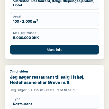
Værksted, Restaurant, Boligudlejningsejendom,
Hotel
Areal
2
100 - 2.000 m
Max. per måned
5.000.000 DKK
Mere info
7 mdr siden
Jeg søger restaurant til salg i Ishøj, Hedehusene eller Greve 
Jeg søger restaurant til salg i Ishøj,
Hedehusene eller Greve m.fl.
Jeg søger 50-115 m2 restaurant til salg
Type
Restaurant