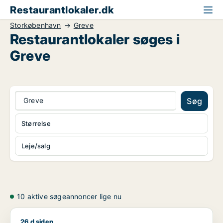
Restaurantlokaler.dk
Storkøbenhavn
Greve
Restaurantlokaler søges i
Greve
Greve
Søg
Størrelse
Leje/salg
10 aktive søgeannoncer lige nu
26 d siden
Hussein søger lager, værksted, butik, restaurant, erhvervsgru