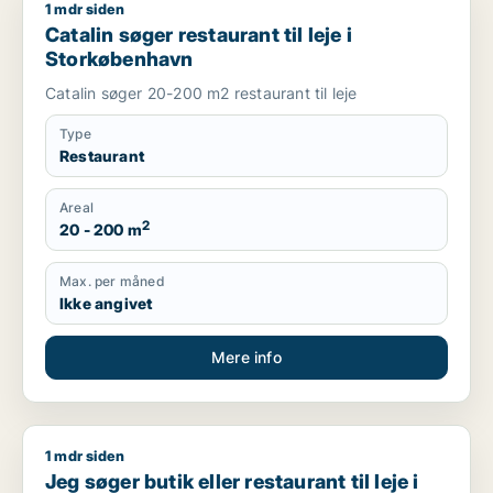
1 mdr siden
Catalin søger restaurant til leje i Storkøbenhavn
Catalin søger restaurant til leje i
Storkøbenhavn
Catalin søger 20-200 m2 restaurant til leje
Type
Restaurant
Areal
2
20 - 200 m
Max. per måned
Ikke angivet
Mere info
1 mdr siden
Jeg søger butik eller restaurant til leje i Storkøbenhavn
Jeg søger butik eller restaurant til leje i