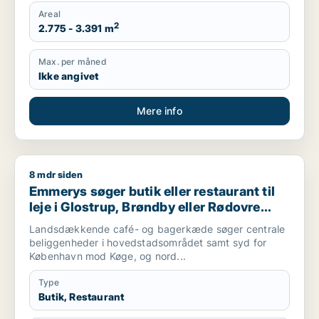
Areal
2
2.775 - 3.391 m
Max. per måned
Ikke angivet
Mere info
8 mdr siden
Emmerys søger butik eller restaurant til leje i Glostrup, Brøn
Emmerys søger butik eller restaurant til
leje i Glostrup, Brøndby eller Rødovre
m.fl.
Landsdækkende café- og bagerkæde søger centrale
beliggenheder i hovedstadsområdet samt syd for
København mod Køge, og nord...
Type
Butik, Restaurant