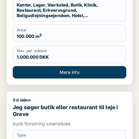
Kontor, Lager, Værksted, Butik, Klinik,
Restaurant, Erhvervsgrund,
Boligudlejningsejendom, Hotel,
Produktionslokaler, Garage
Areal
2
100.000 m
Max. per måned
1.000.000 DKK
Mere info
3 d siden
Jeg søger butik eller restaurant til leje i Greve
Jeg søger butik eller restaurant til leje i
Greve
butik forretning smørrebrød
Type