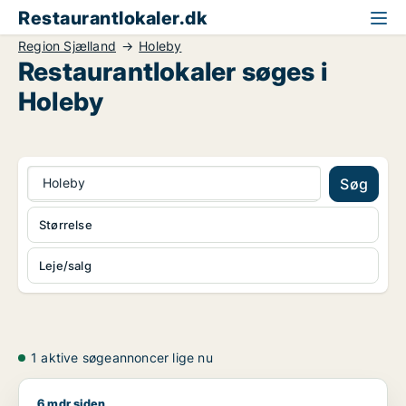
Restaurantlokaler.dk
Region Sjælland
Holeby
Restaurantlokaler søges i
Holeby
Holeby
Søg
Størrelse
Leje/salg
1 aktive søgeannoncer lige nu
6 mdr siden
Jeg søger kontor, lager, værksted, butik, klinik, restaurant, 