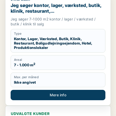
Jeg søger kontor, lager, værksted, butik,
klinik, restaurant,
boligudlejningsejendom, hotel eller
Jeg søger 7-1000 m2 kontor / lager / værksted /
produktionslokaler til salg i Vordingborg,
butik / klinik til salg
Guldborgsund eller Lolland
Type
Kontor, Lager, Værksted, Butik, Klinik,
Restaurant, Boligudlejningsejendom, Hotel,
Produktionslokaler
Areal
2
7 - 1.000 m
Max. per måned
Ikke angivet
Mere info
UDVALGTE KUNDER