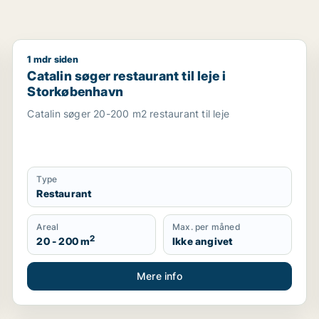
1 mdr siden
t, erhvervsgrund eller produktionslokaler til leje i Hvidovre
Catalin søger restaurant til leje i Storkøbenhavn
Catalin søger restaurant til leje i
Storkøbenhavn
Catalin søger 20-200 m2 restaurant til leje
Type
Restaurant
Areal
Max. per måned
2
20 - 200 m
Ikke angivet
Mere info