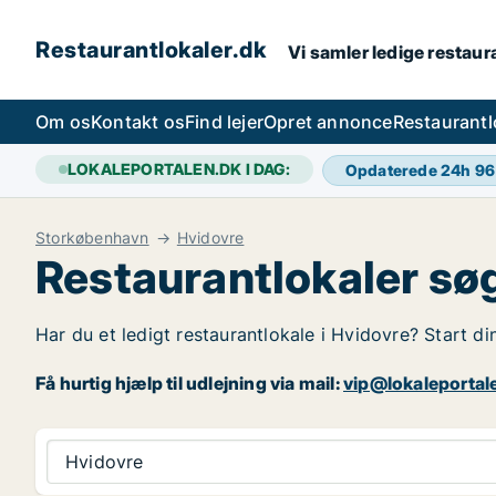
Restaurantlokaler.dk
Vi samler ledige restaura
Om os
Kontakt os
Find lejer
Opret annonce
Restaurantl
LOKALEPORTALEN.DK I DAG:
Opdaterede 24h
96
Storkøbenhavn
Hvidovre
Restaurantlokaler sø
Har du et ledigt restaurantlokale i Hvidovre? Start di
Få hurtig hjælp til udlejning via mail:
vip@lokaleportal
Hvidovre