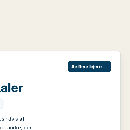
Se flere lejere
→
aler
usindvis af
og andre, der