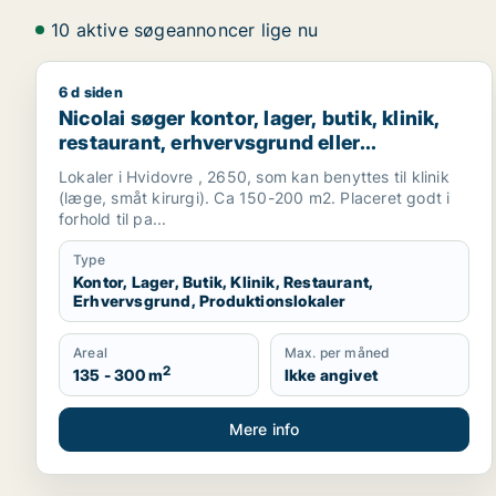
10 aktive søgeannoncer lige nu
6 d siden
Nicolai søger kontor, lager, butik, klinik, restauran
Nicolai søger kontor, lager, butik, klinik,
restaurant, erhvervsgrund eller
produktionslokaler til leje i Hvidovre
Lokaler i Hvidovre , 2650, som kan benyttes til klinik
(læge, småt kirurgi). Ca 150-200 m2. Placeret godt i
forhold til pa...
Type
Kontor, Lager, Butik, Klinik, Restaurant,
Erhvervsgrund, Produktionslokaler
Areal
Max. per måned
2
135 - 300 m
Ikke angivet
Mere info