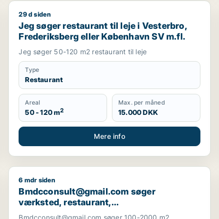
29 d siden
sgrund til leje i Valby eller Hvidovre
Jeg søger restaurant til leje i Vesterbro, Frederiksbe
Jeg søger restaurant til leje i Vesterbro,
Frederiksberg eller København SV m.fl.
Jeg søger 50-120 m2 restaurant til leje
Type
Restaurant
Areal
Max. per måned
2
50 - 120 m
15.000 DKK
Mere info
6 mdr siden
restaurant, erhvervsgrund, boligudlejningsejendom, hotel, p
Bmdcconsult@gmail.com søger værksted, restaurant, 
Bmdcconsult@gmail.com søger
værksted, restaurant,
boligudlejningsejendom eller hotel til salg
Bmdcconsult@gmail.com søger 100-2000 m2