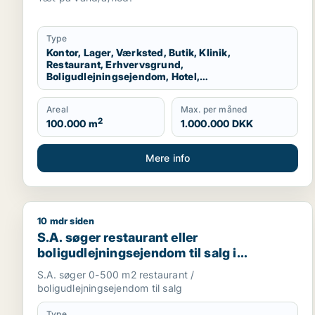
produktionslokaler eller garage til salg i
Storkøbenhavn
Type
Kontor, Lager, Værksted, Butik, Klinik,
Restaurant, Erhvervsgrund,
Boligudlejningsejendom, Hotel,
Produktionslokaler, Garage
Areal
Max. per måned
2
100.000 m
1.000.000 DKK
Mere info
10 mdr siden
S.A. søger restaurant eller boligudlejningsejendom 
S.A. søger restaurant eller
boligudlejningsejendom til salg i
København K, Vesterbro eller
S.A. søger 0-500 m2 restaurant /
Frederiksberg m.fl.
boligudlejningsejendom til salg
Type