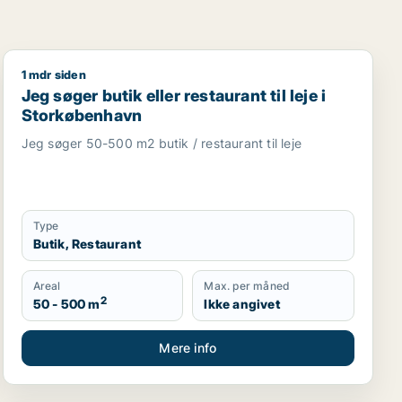
1 mdr siden
Jeg søger butik eller restaurant til leje i Storkøbenhav
Jeg søger butik eller restaurant til leje i
Storkøbenhavn
Jeg søger 50-500 m2 butik / restaurant til leje
Type
Butik, Restaurant
Areal
Max. per måned
2
50 - 500 m
Ikke angivet
Mere info