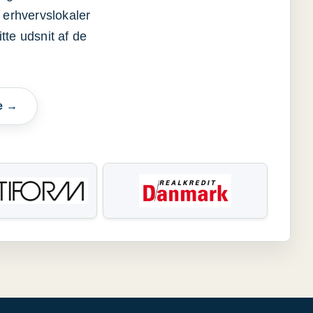
 erhvervslokaler
itte udsnit af de
e →