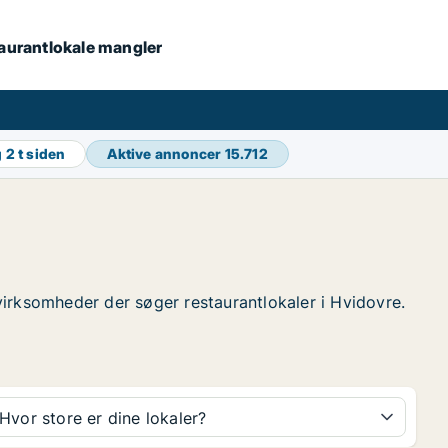
staurantlokale mangler
g
2 t siden
Aktive annoncer
15.712
 virksomheder der søger restaurantlokaler i Hvidovre.
Hvor store er dine lokaler?