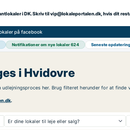
ntlokaler i DK. Skriv til vip@lokaleportalen.dk, hvis dit re
okaler på facebook
Notifikationer om nye lokaler
624
Seneste opdaterin
ges i Hvidovre
n udlejningsproces her. Brug filteret herunder for at finde
en.dk
.
Er dine lokaler til leje eller salg?