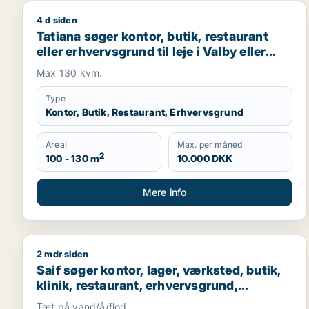
4 d siden
Tatiana søger kontor, butik, restaurant eller erhverv
Tatiana søger kontor, butik, restaurant
eller erhvervsgrund til leje i Valby eller
Hvidovre
Max 130 kvm.
Type
Kontor, Butik, Restaurant, Erhvervsgrund
Areal
Max. per måned
2
100 - 130 m
10.000 DKK
Mere info
2 mdr siden
Saif søger kontor, lager, værksted, butik, klinik, 
Saif søger kontor, lager, værksted, butik,
klinik, restaurant, erhvervsgrund,
boligudlejningsejendom, hotel,
Tæt på vand/å/flod.