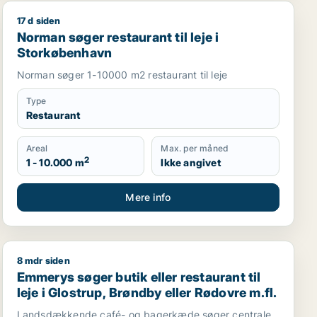
17 d siden
rg eller København SV m.fl.
Norman søger restaurant til leje i Storkøbenhavn
Norman søger restaurant til leje i
Storkøbenhavn
Norman søger 1-10000 m2 restaurant til leje
Type
Restaurant
Areal
Max. per måned
2
1 - 10.000 m
Ikke angivet
Mere info
8 mdr siden
roduktionslokaler eller garage til salg i Storkøbenhavn
boligudlejningsejendom eller hotel til salg i Storkøbenh
Emmerys søger butik eller restaurant til leje i Glostrup
Emmerys søger butik eller restaurant til
leje i Glostrup, Brøndby eller Rødovre m.fl.
Landsdækkende café- og bagerkæde søger centrale