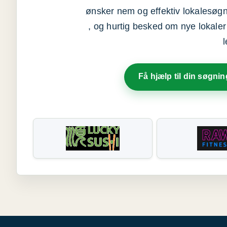
ønsker nem og effektiv lokalesøg
, og hurtig besked om nye lokaler t
Få hjælp til din søgnin