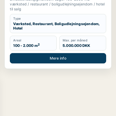
i Storkøbenhavn
værksted / restaurant / boligudlejningsejendom / hotel
til salg
Type
Værksted, Restaurant, Boligudlejningsejendom,
Hotel
Areal
Max. per måned
2
100 - 2.000 m
5.000.000 DKK
Mere info
til salg i København K, Vesterbro eller Frederiksberg m.fl.