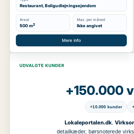
Restaurant, Boligudlejningsejendom
Areal
Max. per måned
2
500 m
Ikke angivet
Mere info
UDVALGTE KUNDER
+150.000 v
+10.000 kunder
Lokaleportalen.dk
Virkso
,
detailkæder, børsnoterede vir