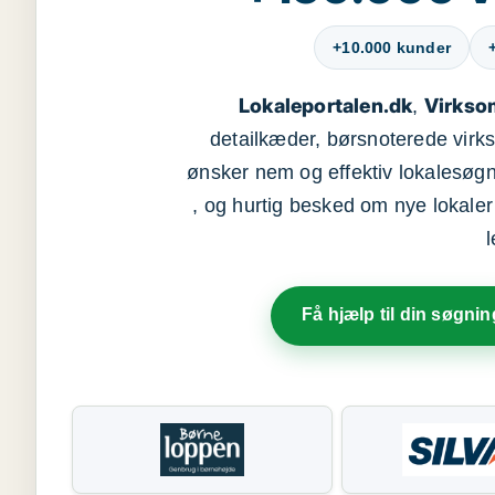
+10.000 kunder
Lokaleportalen.dk
Virkso
,
detailkæder, børsnoterede vir
ønsker nem og effektiv lokalesøg
, og hurtig besked om nye lokaler t
Få hjælp til din søgnin