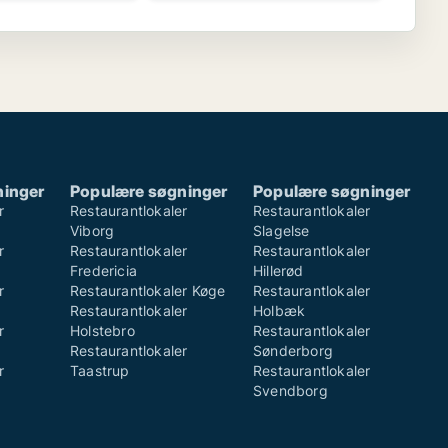
ninger
Populære søgninger
Populære søgninger
r
Restaurantlokaler
Restaurantlokaler
Viborg
Slagelse
r
Restaurantlokaler
Restaurantlokaler
Fredericia
Hillerød
r
Restaurantlokaler Køge
Restaurantlokaler
Restaurantlokaler
Holbæk
r
Holstebro
Restaurantlokaler
Restaurantlokaler
Sønderborg
r
Taastrup
Restaurantlokaler
Svendborg