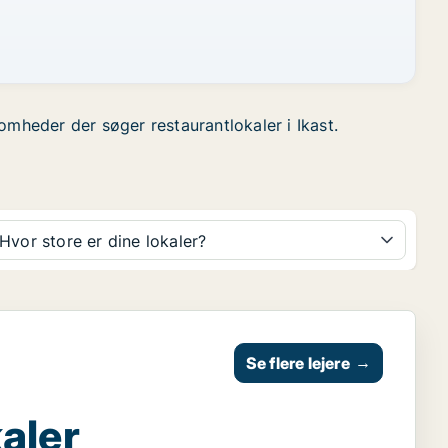
somheder der søger restaurantlokaler i Ikast.
Hvor store er dine lokaler?
Se flere lejere
→
aler