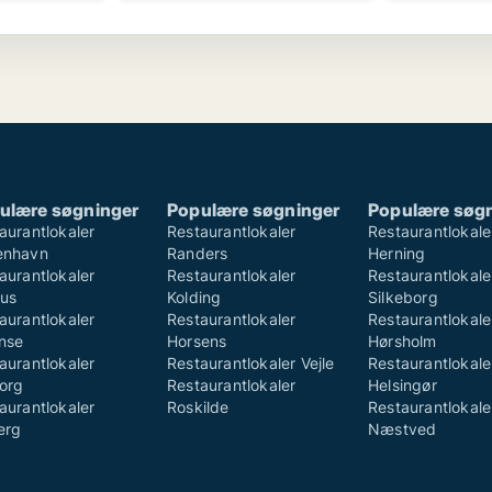
ulære søgninger
Populære søgninger
Populære søg
aurantlokaler
Restaurantlokaler
Restaurantlokale
enhavn
Randers
Herning
aurantlokaler
Restaurantlokaler
Restaurantlokale
us
Kolding
Silkeborg
aurantlokaler
Restaurantlokaler
Restaurantlokale
nse
Horsens
Hørsholm
aurantlokaler
Restaurantlokaler Vejle
Restaurantlokale
org
Restaurantlokaler
Helsingør
aurantlokaler
Roskilde
Restaurantlokale
erg
Næstved