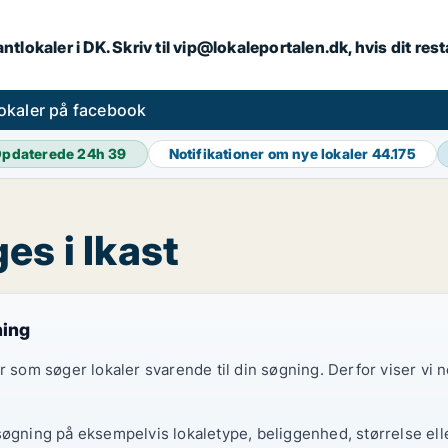
ntlokaler i DK. Skriv til vip@lokaleportalen.dk, hvis dit re
okaler på facebook
pdaterede 24h
39
Notifikationer om nye lokaler
44.175
es i Ikast
ning
er som søger lokaler svarende til din søgning. Derfor viser vi
søgning på eksempelvis lokaletype, beliggenhed, størrelse elle