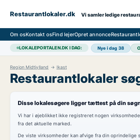
Restaurantlokaler.dk
Vi samler ledige restaura
Om os
Kontakt os
Find lejer
Opret annonce
Restaurantl
LOKALEPORTALEN.DK I DAG:
Nye i dag
38
O
Region Midtjylland
Ikast
Restaurantlokaler søg
Disse lokalesøgere ligger tættest på din søg
Vi har i øjeblikket ikke registreret nogen virksomhed
fra det aktuelle marked.
De viste virksomheder kan afvige fra din oprindelige 