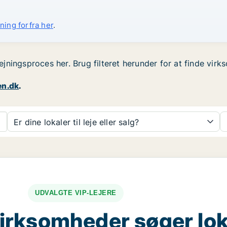
ning forfra her
.
lejningsproces her. Brug filteret herunder for at finde virk
en.dk
.
Er dine lokaler til leje eller salg?
UDVALGTE VIP-LEJERE
irksomheder søger lok