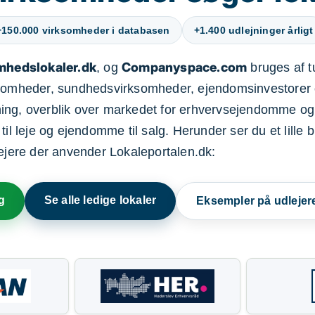
+150.000 virksomheder i databasen
+1.400 udlejninger årligt
mhedslokaler.dk
Companyspace.com
, og
bruges af t
ksomheder, sundhedsvirksomheder, ejendomsinvestorer 
ning, overblik over markedet for erhvervsejendomme og
il leje og ejendomme til salg. Herunder ser du et lille b
lejere der anvender Lokaleportalen.dk:
g
Se alle ledige lokaler
Eksempler på udlejer