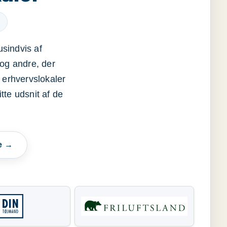
usindvis af
og andre, der
 erhvervslokaler
itte udsnit af de
e →