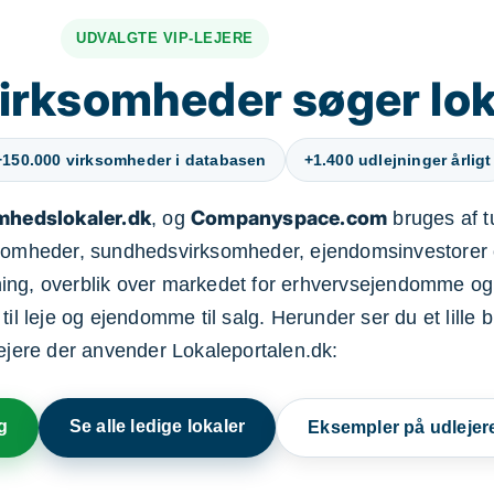
UDVALGTE VIP-LEJERE
irksomheder søger lok
+150.000 virksomheder i databasen
+1.400 udlejninger årligt
mhedslokaler.dk
Companyspace.com
, og
bruges af t
ksomheder, sundhedsvirksomheder, ejendomsinvestorer 
ning, overblik over markedet for erhvervsejendomme og
il leje og ejendomme til salg. Herunder ser du et lille b
lejere der anvender Lokaleportalen.dk:
g
Se alle ledige lokaler
Eksempler på udlejer