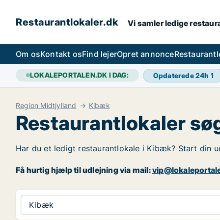
Restaurantlokaler.dk
Vi samler ledige restaura
Om os
Kontakt os
Find lejer
Opret annonce
Restaurantl
LOKALEPORTALEN.DK I DAG:
Opdaterede 24h
1
Region Midtjylland
Kibæk
Restaurantlokaler sø
Har du et ledigt restaurantlokale i Kibæk? Start din u
Få hurtig hjælp til udlejning via mail:
vip@lokaleportal
Kibæk