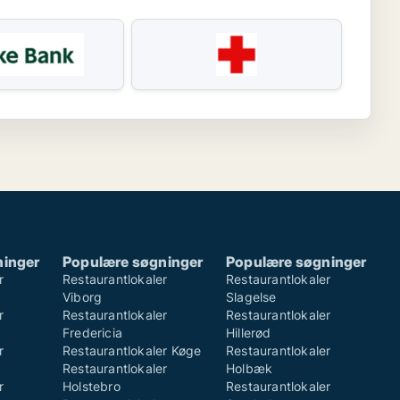
ninger
Populære søgninger
Populære søgninger
r
Restaurantlokaler
Restaurantlokaler
Viborg
Slagelse
r
Restaurantlokaler
Restaurantlokaler
Fredericia
Hillerød
r
Restaurantlokaler Køge
Restaurantlokaler
Restaurantlokaler
Holbæk
r
Holstebro
Restaurantlokaler