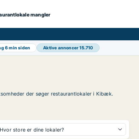
staurantlokale mangler
ing
6 min siden
Aktive annoncer
15.710
irksomheder der søger restaurantlokaler i Kibæk.
Hvor store er dine lokaler?