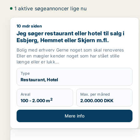
1 aktive søgeannoncer lige nu
10 mdr siden
Jeg søger restaurant eller hotel til salg i Esbjerg, 
Jeg søger restaurant eller hotel til salg i
Esbjerg, Hemmet eller Skjern m.fl.
Bolig med erhverv Gerne noget som skal renoveres
Eller en mægler kender noget som har stået stille
længe eller er lukk...
Type
Restaurant, Hotel
Areal
Max. per måned
2
100 - 2.000 m
2.000.000 DKK
Mere info