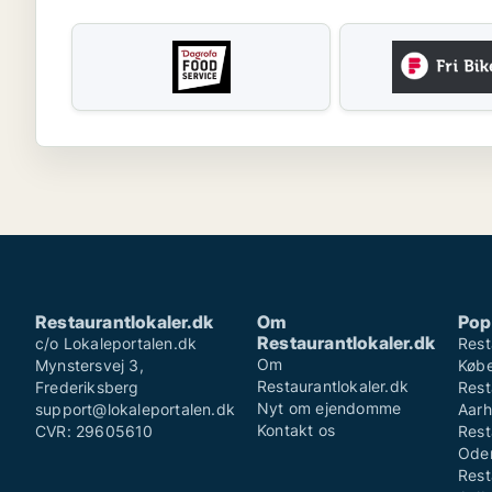
Restaurantlokaler.dk
Om
Pop
Restaurantlokaler.dk
c/o Lokaleportalen.dk
Rest
Om
Mynstersvej 3,
Køb
Restaurantlokaler.dk
Frederiksberg
Rest
Nyt om ejendomme
support@lokaleportalen.dk
Aarh
Kontakt os
CVR: 29605610
Rest
Ode
Rest