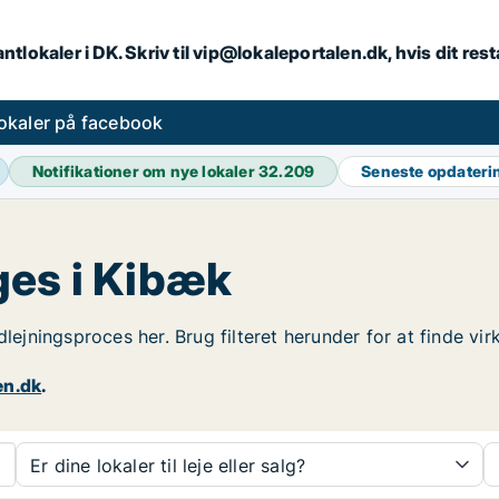
ntlokaler i DK. Skriv til vip@lokaleportalen.dk, hvis dit re
okaler på facebook
Notifikationer om nye lokaler
32.209
Seneste opdater
ges i Kibæk
dlejningsproces her. Brug filteret herunder for at finde v
en.dk
.
Er dine lokaler til leje eller salg?