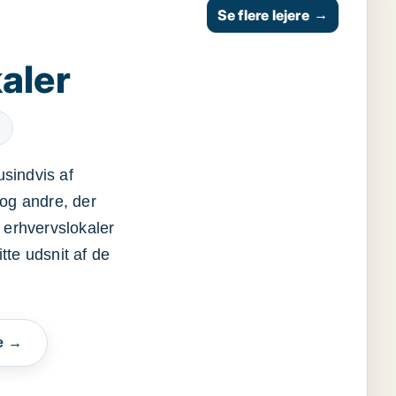
Se flere lejere
→
aler
usindvis af
og andre, der
 erhvervslokaler
itte udsnit af de
e →