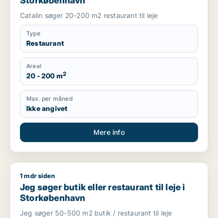
Storkøbenhavn
Catalin søger 20-200 m2 restaurant til leje
Type
Restaurant
Areal
2
20 - 200 m
Max. per måned
Ikke angivet
Mere info
1 mdr siden
Jeg søger butik eller restaurant til leje i Storkøbenhavn
Jeg søger butik eller restaurant til leje i
Storkøbenhavn
Jeg søger 50-500 m2 butik / restaurant til leje