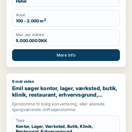
Hotel
Areal
2
100 - 2.000 m
Max. per måned
5.000.000 DKK
Mere info
6 mdr siden
Emil søger kontor, lager, værksted, butik, klinik, restaurant,
Emil søger kontor, lager, værksted, butik,
klinik, restaurant, erhvervsgrund,
boligudlejningsejendom, hotel,
Ejendomme til bolig konvertering, eller allerede
produktionslokaler eller garage til salg i
igangværende driftsejendomme.
Nordsjælland
Type
Kontor, Lager, Værksted, Butik, Klinik,
Restaurant, Erhvervsgrund,