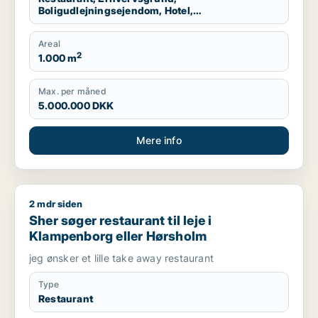
Boligudlejningsejendom, Hotel,
Produktionslokaler, Garage
Areal
2
1.000 m
Max. per måned
5.000.000 DKK
Mere info
2 mdr siden
Sher søger restaurant til leje i Klampenborg eller Hørsholm
Sher søger restaurant til leje i
Klampenborg eller Hørsholm
jeg ønsker et lille take away restaurant
Type
Restaurant