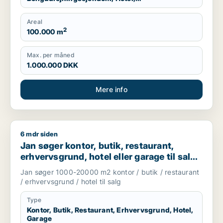
Produktionslokaler, Garage
Areal
2
100.000 m
Max. per måned
1.000.000 DKK
Mere info
6 mdr siden
Jan søger kontor, butik, restaurant, erhvervsgrund, hotel el
Jan søger kontor, butik, restaurant,
erhvervsgrund, hotel eller garage til salg i
København, Kongens Lyngby eller
Jan søger 1000-20000 m2 kontor / butik / restaurant
Gentofte
/ erhvervsgrund / hotel til salg
Type
Kontor, Butik, Restaurant, Erhvervsgrund, Hotel,
Garage