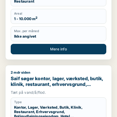
Restaurant
Areal
2
1 - 10.000 m
Max. per måned
Ikke angivet
Mere info
2 mdr siden
Saif søger kontor, lager, værksted, butik, klinik, restaurant
Saif søger kontor, lager, værksted, butik,
klinik, restaurant, erhvervsgrund,
boligudlejningsejendom, hotel,
Tæt på vand/å/flod.
produktionslokaler eller garage til salg i
Storkøbenhavn
Type
Kontor, Lager, Værksted, Butik, Klinik,
Restaurant, Erhvervsgrund,
Boligudlejningsejendom, Hotel,