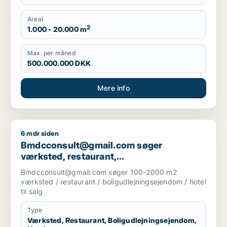
Areal
2
1.000 - 20.000 m
Max. per måned
500.000.000 DKK
Mere info
6 mdr siden
Bmdcconsult@gmail.com søger værksted, restaurant, boligudl
Bmdcconsult@gmail.com søger
værksted, restaurant,
boligudlejningsejendom eller hotel til salg
Bmdcconsult@gmail.com søger 100-2000 m2
i Storkøbenhavn
værksted / restaurant / boligudlejningsejendom / hotel
til salg
Type
Værksted, Restaurant, Boligudlejningsejendom,