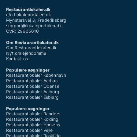
Restaurantlokaler.dk
c/o Lokaleportalen.dk
Mynstersvej 3, Frederiksberg
support@lokaleportalen.dk
CVR: 29605610
Om Restaurantlokaler.dk
Om Restaurantlokaler.dk
Nyt om ejendomme
Kontakt os
Populære søgninger
Restaurantlokaler København
Restaurantlokaler Aarhus
Restaurantlokaler Odense
Restaurantlokaler Aalborg
Restaurantlokaler Esbjerg
Populære søgninger
Restaurantlokaler Randers
Restaurantlokaler Kolding
Restaurantlokaler Horsens
Restaurantlokaler Vejle
Restaurantlokaler Roskilde