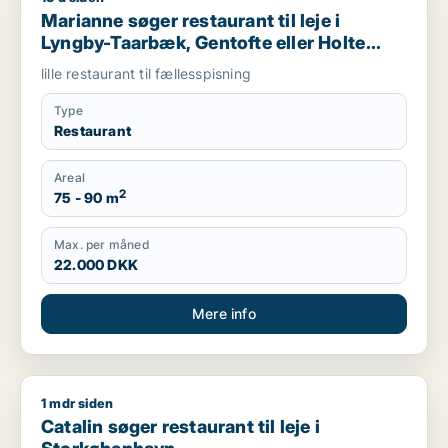
Marianne søger restaurant til leje i
Lyngby-Taarbæk, Gentofte eller Holte
m.fl.
lille restaurant til fællesspisning
Type
Restaurant
Areal
2
75 - 90 m
Max. per måned
22.000 DKK
Mere info
1 mdr siden
Catalin søger restaurant til leje i Storkøbenhavn
Catalin søger restaurant til leje i