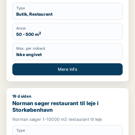
Type
Butik, Restaurant
Areal
2
50 - 500 m
Max. per måned
Ikke angivet
Mere info
19 d siden
Norman søger restaurant til leje i Storkøbenhavn
Norman søger restaurant til leje i
Storkøbenhavn
Norman søger 1-10000 m2 restaurant til leje
Type