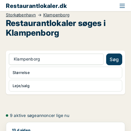
Restaurantlokaler.dk
Storkøbenhavn
Klampenborg
Restaurantlokaler søges i
Klampenborg
Klampenborg
Søg
Størrelse
Leje/salg
9 aktive søgeannoncer lige nu
13 d siden
Marianne søger restaurant til leje i Lyngby-Taarbæk, Gentofte