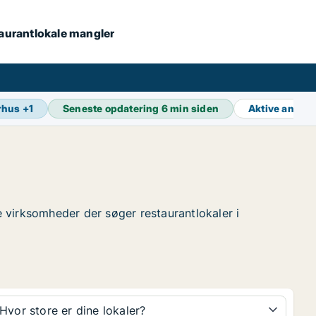
staurantlokale mangler
rhus
+
1
Seneste opdatering
6 min siden
Aktive annon
de virksomheder der søger restaurantlokaler i
Hvor store er dine lokaler?