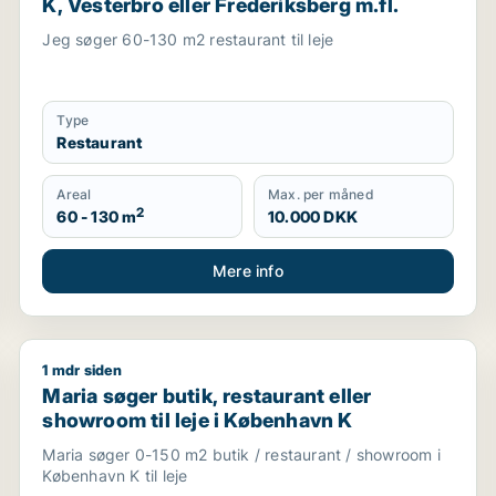
K, Vesterbro eller Frederiksberg m.fl.
Jeg søger 60-130 m2 restaurant til leje
Type
Restaurant
Areal
Max. per måned
2
60 - 130 m
10.000 DKK
Mere info
1 mdr siden
avn K, Vesterbro eller Frederiksberg m.fl.
Maria søger butik, restaurant eller showroom til leje
Maria søger butik, restaurant eller
showroom til leje i København K
Maria søger 0-150 m2 butik / restaurant / showroom i
København K til leje