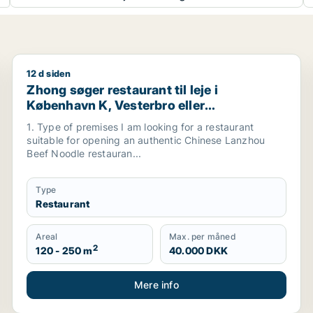
12 d siden
estaurant, erhvervsgrund, boligudlejningsejendom, hotel, pr
Zhong søger restaurant til leje i København K, Vester
Zhong søger restaurant til leje i
København K, Vesterbro eller
Frederiksberg m.fl.
1. Type of premises I am looking for a restaurant
suitable for opening an authentic Chinese Lanzhou
Beef Noodle restauran...
Type
Restaurant
Areal
Max. per måned
2
120 - 250 m
40.000 DKK
Mere info