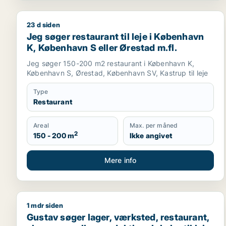
23 d siden
Jeg søger restaurant til leje i København K, Københ
Jeg søger restaurant til leje i København
K, København S eller Ørestad m.fl.
Jeg søger 150-200 m2 restaurant i København K,
København S, Ørestad, København SV, Kastrup til leje
Type
Restaurant
Areal
Max. per måned
2
150 - 200 m
Ikke angivet
Mere info
1 mdr siden
Gustav søger lager, værksted, restaurant, showroom 
Gustav søger lager, værksted, restaurant,