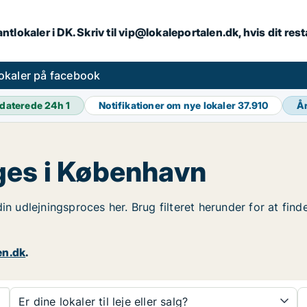
ntlokaler i DK. Skriv til vip@lokaleportalen.dk, hvis dit re
okaler på facebook
daterede 24h
1
Notifikationer om nye lokaler
37.910
Å
ges i København
in udlejningsproces her. Brug filteret herunder for at fin
en.dk
.
Er dine lokaler til leje eller salg?