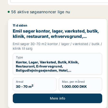
56 aktive søgeannoncer lige nu
11 d siden
Emil søger kontor, lager, værksted, butik, klinik, r
Emil søger kontor, lager, værksted, butik,
klinik, restaurant, erhvervsgrund,
boligudlejningsejendom, hotel,
Emil søger 30-70 m2 kontor / lager / værksted / butik /
produktionslokaler eller garage til salg i
klinik til salg
København K, Vesterbro eller
Frederiksberg m.fl.
Type
Kontor, Lager, Værksted, Butik, Klinik,
Restaurant, Erhvervsgrund,
Boligudlejningsejendom, Hotel,
Produktionslokaler, Garage
Areal
Max. per måned
2
30 - 70 m
1.000.000 DKK
Mere info