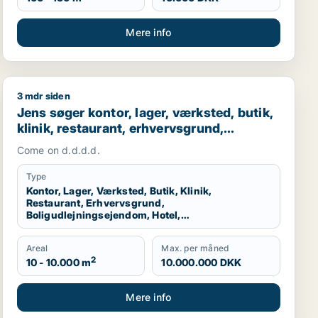
Mere info
3 mdr siden
n K, Vesterbro eller Frederiksberg m.fl.
Jens søger kontor, lager, værksted, butik, klinik, rest
Jens søger kontor, lager, værksted, butik,
klinik, restaurant, erhvervsgrund,
boligudlejningsejendom, hotel,
Come on d.d.d.d.
produktionslokaler eller garage til salg i
Dragør
Type
Kontor, Lager, Værksted, Butik, Klinik,
Restaurant, Erhvervsgrund,
Boligudlejningsejendom, Hotel,
Produktionslokaler, Garage
Areal
Max. per måned
2
10 - 10.000 m
10.000.000 DKK
Mere info