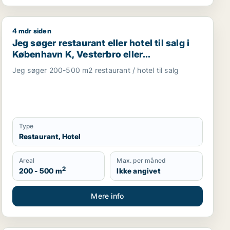
4 mdr siden
sskab, klinik, restaurant, virtuelt kontor, undervisningslo
Jeg søger restaurant eller hotel til salg i København K,
Jeg søger restaurant eller hotel til salg i
København K, Vesterbro eller
Frederiksberg m.fl.
Jeg søger 200-500 m2 restaurant / hotel til salg
Type
Restaurant, Hotel
Areal
Max. per måned
2
200 - 500 m
Ikke angivet
Mere info