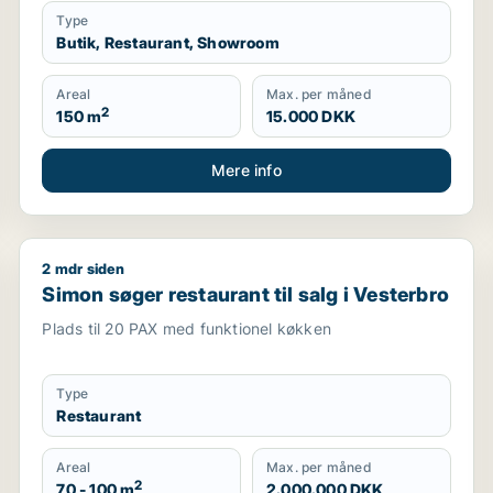
Type
Butik, Restaurant, Showroom
Areal
Max. per måned
2
150 m
15.000 DKK
Mere info
2 mdr siden
nhavn
Simon søger restaurant til salg i Vesterbro
Simon søger restaurant til salg i Vesterbro
Plads til 20 PAX med funktionel køkken
Type
Restaurant
Areal
Max. per måned
2
70 - 100 m
2.000.000 DKK