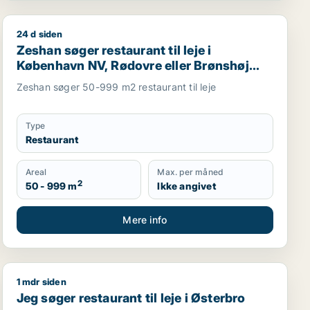
24 d siden
K
Zeshan søger restaurant til leje i København NV, Rødovr
Zeshan søger restaurant til leje i
København NV, Rødovre eller Brønshøj
m.fl.
Zeshan søger 50-999 m2 restaurant til leje
Type
Restaurant
Areal
Max. per måned
2
50 - 999 m
Ikke angivet
Mere info
1 mdr siden
 eller Frederiksberg m.fl.
 eller Frederiksberg m.fl.
Jeg søger restaurant til leje i Østerbro
Jeg søger restaurant til leje i Østerbro