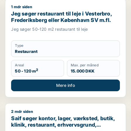
1 mdr siden
taurant til salg i København K, Vesterbro eller Frederiksber
Jeg søger restaurant til leje i Vesterbro, Frederiksbe
Jeg søger restaurant til leje i Vesterbro,
Frederiksberg eller København SV m.fl.
Jeg søger 50-120 m2 restaurant til leje
Type
Restaurant
Areal
Max. per måned
2
50 - 120 m
15.000 DKK
Mere info
2 mdr siden
Saif søger kontor, lager, værksted, butik, klinik, re
Saif søger kontor, lager, værksted, butik,
klinik, restaurant, erhvervsgrund,