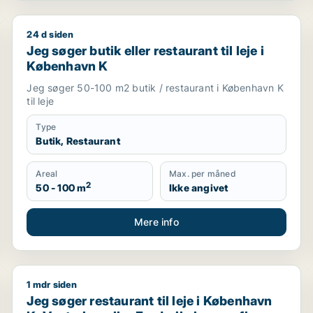
24 d siden
avn S eller Ørestad m.fl.
Jeg søger butik eller restaurant til leje i København 
Jeg søger butik eller restaurant til leje i
København K
Jeg søger 50-100 m2 butik / restaurant i København K
til leje
Type
Butik, Restaurant
Areal
Max. per måned
2
50 - 100 m
Ikke angivet
Mere info
1 mdr siden
eller produktionslokaler til leje i København K, Vesterbro
Jeg søger restaurant til leje i København K, Vesterbro
Jeg søger restaurant til leje i København