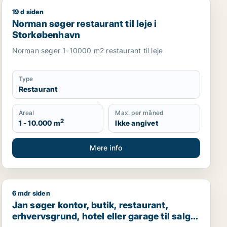
19 d siden
g m.fl.
rg eller København SV m.fl.
Norman søger restaurant til leje i Storkøbenhavn
Norman søger restaurant til leje i
Storkøbenhavn
Norman søger 1-10000 m2 restaurant til leje
Type
Restaurant
Areal
Max. per måned
2
1 - 10.000 m
Ikke angivet
Mere info
6 mdr siden
staurant, erhvervsgrund, boligudlejningsejendom, hotel, pro
Jan søger kontor, butik, restaurant, erhvervsgrund, hot
Jan søger kontor, butik, restaurant,
erhvervsgrund, hotel eller garage til salg i