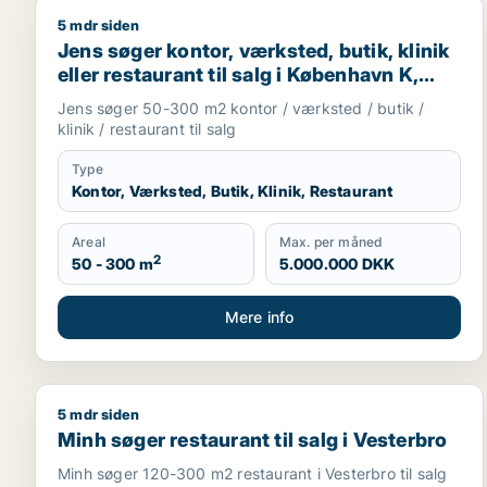
5 mdr siden
Jens søger kontor, værksted, butik, klinik eller res
Jens søger kontor, værksted, butik, klinik
eller restaurant til salg i København K,
Vesterbro eller Frederiksberg m.fl.
Jens søger 50-300 m2 kontor / værksted / butik /
klinik / restaurant til salg
Type
Kontor, Værksted, Butik, Klinik, Restaurant
Areal
Max. per måned
2
50 - 300 m
5.000.000 DKK
Mere info
5 mdr siden
Minh søger restaurant til salg i Vesterbro
Minh søger restaurant til salg i Vesterbro
Minh søger 120-300 m2 restaurant i Vesterbro til salg