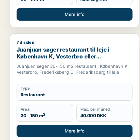
Mere info
7 d siden
Juanjuan søger restaurant til leje i København K, V
Juanjuan søger restaurant til leje i
København K, Vesterbro eller
Frederiksberg
Juanjuan søger 30-150 m2 restaurant i København K,
Vesterbro, Frederiksberg C, Frederiksberg til leje
Type
Restaurant
Areal
Max. per måned
2
30 - 150 m
40.000 DKK
Mere info