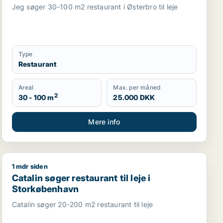
Jeg søger 30-100 m2 restaurant i Østerbro til leje
Type
Restaurant
Areal
Max. per måned
2
30 - 100 m
25.000 DKK
Mere info
1 mdr siden
 i København K
Catalin søger restaurant til leje i Storkøbenhavn
Catalin søger restaurant til leje i
Storkøbenhavn
Catalin søger 20-200 m2 restaurant til leje