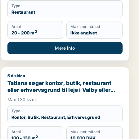
Type
Restaurant
Areal
Max. per måned
2
20 - 200 m
Ikke angivet
Mere info
5 d siden
Tatiana søger kontor, butik, restaurant eller erhvervsgru
Tatiana søger kontor, butik, restaurant
eller erhvervsgrund til leje i Valby eller
Hvidovre
Max 130 kvm.
Type
Kontor, Butik, Restaurant, Erhvervsgrund
Areal
Max. per måned
2
100 - 130 m
10.000 DKK