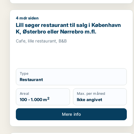
4 mdr siden
Lill søger restaurant til salg i København K, Østerbr
Lill søger restaurant til salg i København
K, Østerbro eller Nørrebro m.fl.
Cafe, lille restaurant, B&B
Type
Restaurant
Areal
Max. per måned
2
100 - 1.000 m
Ikke angivet
Mere info