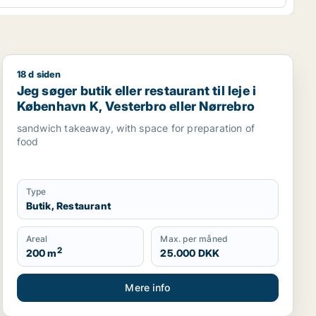
18 d siden
oduktionslokaler eller garage til salg i København K, Veste
bro eller Frederiksberg m.fl.
Jeg søger butik eller restaurant til leje i København K,
Jeg søger butik eller restaurant til leje i
København K, Vesterbro eller Nørrebro
sandwich takeaway, with space for preparation of
food
Type
Butik, Restaurant
Areal
Max. per måned
2
200 m
25.000 DKK
Mere info