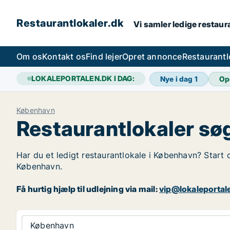
Restaurantlokaler.dk
Vi samler ledige restaura
Om os
Kontakt os
Find lejer
Opret annonce
Restaurantl
LOKALEPORTALEN.DK I DAG:
Nye i dag
1
Op
København
Restaurantlokaler sø
Har du et ledigt restaurantlokale i København? Start d
København.
Få hurtig hjælp til udlejning via mail:
vip@lokaleportal
København