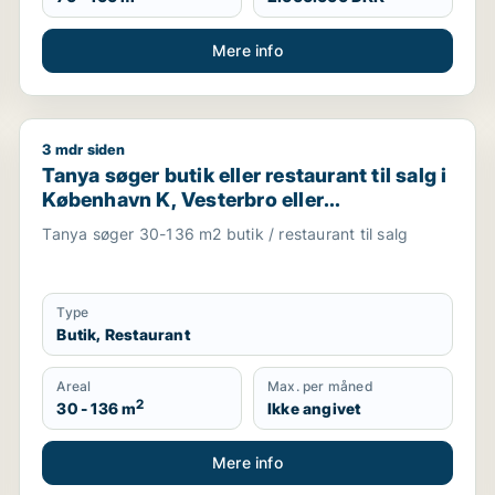
Mere info
3 mdr siden
esterbro eller Frederiksberg
Tanya søger butik eller restaurant til salg i Københav
Tanya søger butik eller restaurant til salg i
København K, Vesterbro eller
Frederiksberg m.fl.
Tanya søger 30-136 m2 butik / restaurant til salg
Type
Butik, Restaurant
Areal
Max. per måned
2
30 - 136 m
Ikke angivet
Mere info