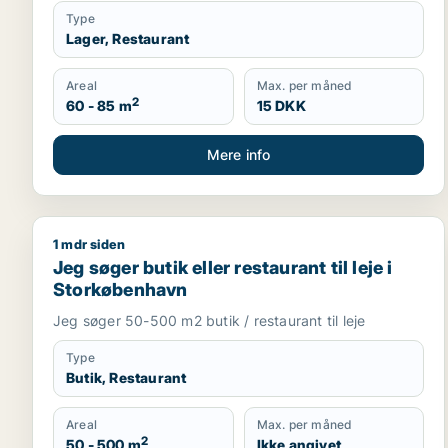
Type
Lager, Restaurant
Areal
Max. per måned
2
60 - 85 m
15 DKK
Mere info
1 mdr siden
Jeg søger butik eller restaurant til leje i Storkøbe
Jeg søger butik eller restaurant til leje i
Storkøbenhavn
Jeg søger 50-500 m2 butik / restaurant til leje
Type
Butik, Restaurant
Areal
Max. per måned
2
50 - 500 m
Ikke angivet