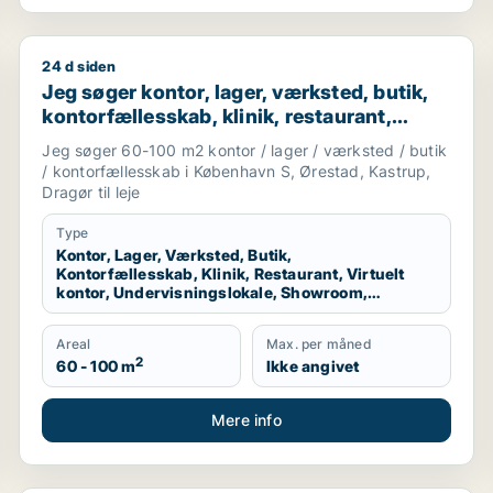
24 d siden
o eller Nørrebro m.fl.
Jeg søger kontor, lager, værksted, butik, kontorfælle
Jeg søger kontor, lager, værksted, butik,
kontorfællesskab, klinik, restaurant,
virtuelt kontor, undervisningslokale,
Jeg søger 60-100 m2 kontor / lager / værksted / butik
showroom, erhvervsgrund,
/ kontorfællesskab i København S, Ørestad, Kastrup,
produktionslokaler eller garage til leje i
Dragør til leje
Amager
Type
Kontor, Lager, Værksted, Butik,
Kontorfællesskab, Klinik, Restaurant, Virtuelt
kontor, Undervisningslokale, Showroom,
Erhvervsgrund, Produktionslokaler, Garage
Areal
Max. per måned
2
60 - 100 m
Ikke angivet
Mere info