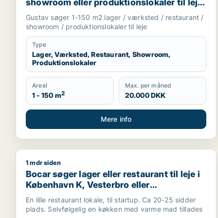
showroom eller produktionslokaler til leje
i København K, Vesterbro eller
Gustav søger 1-150 m2 lager / værksted / restaurant /
Frederiksberg m.fl.
showroom / produktionslokaler til leje
Type
Lager, Værksted, Restaurant, Showroom,
Produktionslokaler
Areal
Max. per måned
2
1 - 150 m
20.000 DKK
Mere info
1 mdr siden
Bocar søger lager eller restaurant til leje i Københ
Bocar søger lager eller restaurant til leje i
København K, Vesterbro eller
Frederiksberg m.fl.
En lille restaurant lokale, til startup. Ca 20-25 sidder
plads. Selvfølgelig en køkken med varme mad tillades