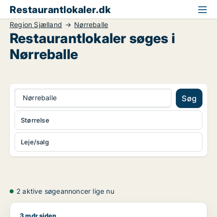
Restaurantlokaler.dk
Region Sjælland
Nørreballe
Restaurantlokaler søges i
Nørreballe
Nørreballe
Søg
Størrelse
Leje/salg
2 aktive søgeannoncer lige nu
3 mdr siden
Storm søger kontor, lager, værksted, butik, klinik, restaurant