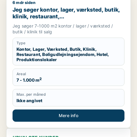
6 mdr siden
Jeg søger kontor, lager, værksted, butik, klinik, restaurant, 
Jeg søger kontor, lager, værksted, butik,
klinik, restaurant,
boligudlejningsejendom, hotel eller
Jeg søger 7-1000 m2 kontor / lager / værksted /
produktionslokaler til salg i Vordingborg,
butik / klinik til salg
Guldborgsund eller Lolland
Type
Kontor, Lager, Værksted, Butik, Klinik,
Restaurant, Boligudlejningsejendom, Hotel,
Produktionslokaler
Areal
2
7 - 1.000 m
Max. per måned
Ikke angivet
Mere info