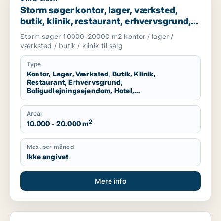
Storm søger kontor, lager, værksted,
butik, klinik, restaurant, erhvervsgrund,
boligudlejningsejendom, hotel,
Storm søger 10000-20000 m2 kontor / lager /
produktionslokaler eller garage til salg i
værksted / butik / klinik til salg
Vallensbæk, Ballerup eller Allerød m.fl.
Type
Kontor, Lager, Værksted, Butik, Klinik,
Restaurant, Erhvervsgrund,
Boligudlejningsejendom, Hotel,
Produktionslokaler, Garage
Areal
2
10.000 - 20.000 m
Max. per måned
Ikke angivet
Mere info