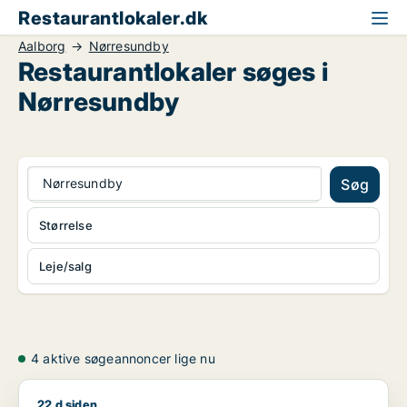
Restaurantlokaler.dk
Aalborg
Nørresundby
Restaurantlokaler søges i
Nørresundby
Nørresundby
Søg
Størrelse
Leje/salg
4 aktive søgeannoncer lige nu
22 d siden
Jeg søger kontor, butik, klinik, restaurant eller produktionslo