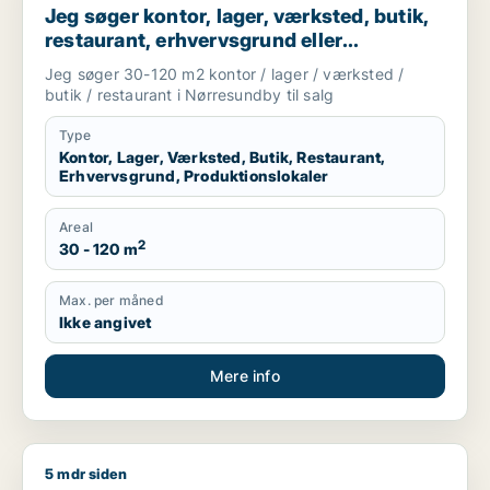
Jeg søger kontor, lager, værksted, butik,
restaurant, erhvervsgrund eller
produktionslokaler til salg i Nørresundby
Jeg søger 30-120 m2 kontor / lager / værksted /
butik / restaurant i Nørresundby til salg
Type
Kontor, Lager, Værksted, Butik, Restaurant,
Erhvervsgrund, Produktionslokaler
Areal
2
30 - 120 m
Max. per måned
Ikke angivet
Mere info
5 mdr siden
Carsten søger restaurant, boligudlejningsejendom eller hotel