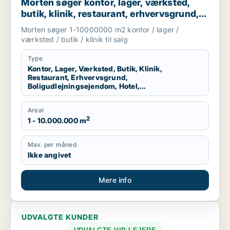
Morten søger kontor, lager, værksted,
butik, klinik, restaurant, erhvervsgrund,
boligudlejningsejendom, hotel eller
Morten søger 1-10000000 m2 kontor / lager /
produktionslokaler til salg i Region
værksted / butik / klinik til salg
Nordjylland
Type
Kontor, Lager, Værksted, Butik, Klinik,
Restaurant, Erhvervsgrund,
Boligudlejningsejendom, Hotel,
Produktionslokaler
Areal
2
1 - 10.000.000 m
Max. per måned
Ikke angivet
Mere info
UDVALGTE KUNDER