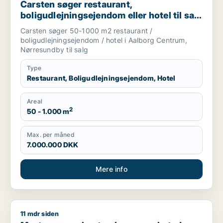
Carsten søger restaurant,
boligudlejningsejendom eller hotel til salg
i Aalborg Centrum eller Nørresundby
Carsten søger 50-1000 m2 restaurant /
boligudlejningsejendom / hotel i Aalborg Centrum,
Nørresundby til salg
Type
Restaurant, Boligudlejningsejendom, Hotel
Areal
2
50 - 1.000 m
Max. per måned
7.000.000 DKK
Mere info
11 mdr siden
Morten søger kontor, lager, værksted, butik, klinik, restauran