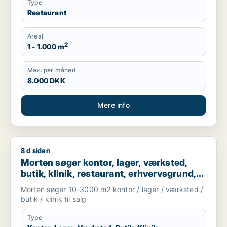
Type
Restaurant
Areal
2
1 - 1.000 m
Max. per måned
8.000 DKK
Mere info
8 d siden
Morten søger kontor, lager, værksted, butik, klinik, restaura
Morten søger kontor, lager, værksted,
butik, klinik, restaurant, erhvervsgrund,
boligudlejningsejendom, hotel,
Morten søger 10-3000 m2 kontor / lager / værksted /
produktionslokaler eller garage til salg i
butik / klinik til salg
Odense
Type