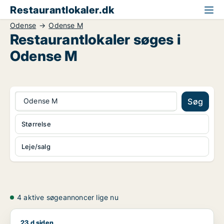
Restaurantlokaler.dk
Odense
Odense M
Restaurantlokaler søges i
Odense M
Odense M
Søg
Størrelse
Leje/salg
4 aktive søgeannoncer lige nu
23 d siden
Malling søger restaurant til leje i Odense M, Odense SV eller