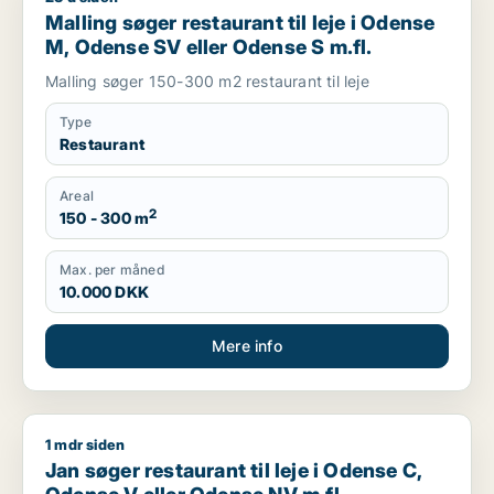
Malling søger restaurant til leje i Odense
M, Odense SV eller Odense S m.fl.
Malling søger 150-300 m2 restaurant til leje
Type
Restaurant
Areal
2
150 - 300 m
Max. per måned
10.000 DKK
Mere info
1 mdr siden
Jan søger restaurant til leje i Odense C, Odense V eller Ode
Jan søger restaurant til leje i Odense C,