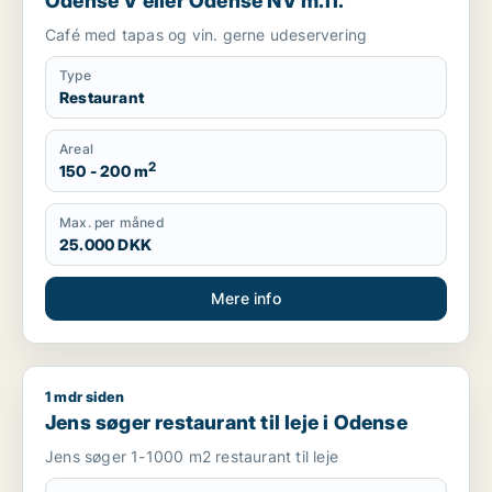
Odense V eller Odense NV m.fl.
Café med tapas og vin. gerne udeservering
Type
Restaurant
Areal
2
150 - 200 m
Max. per måned
25.000 DKK
Mere info
1 mdr siden
Jens søger restaurant til leje i Odense
Jens søger restaurant til leje i Odense
Jens søger 1-1000 m2 restaurant til leje