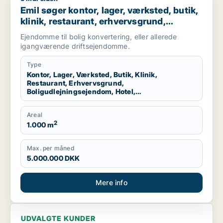
Emil søger kontor, lager, værksted, butik,
klinik, restaurant, erhvervsgrund,
boligudlejningsejendom, hotel,
Ejendomme til bolig konvertering, eller allerede
produktionslokaler eller garage til salg i
igangværende driftsejendomme.
Nordsjælland
Type
Kontor, Lager, Værksted, Butik, Klinik,
Restaurant, Erhvervsgrund,
Boligudlejningsejendom, Hotel,
Produktionslokaler, Garage
Areal
2
1.000 m
Max. per måned
5.000.000 DKK
Mere info
UDVALGTE KUNDER