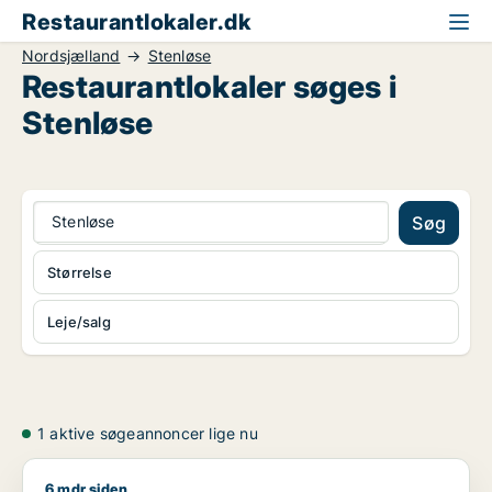
Restaurantlokaler.dk
Nordsjælland
Stenløse
Restaurantlokaler søges i
Stenløse
Stenløse
Søg
Størrelse
Leje/salg
1 aktive søgeannoncer lige nu
6 mdr siden
Emil søger kontor, lager, værksted, butik, klinik, restaurant,