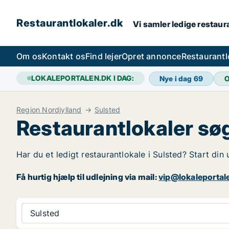
Restaurantlokaler.dk
Vi samler ledige restaura
Om os
Kontakt os
Find lejer
Opret annonce
Restaurantl
LOKALEPORTALEN.DK I DAG:
Nye i dag
69
O
Region Nordjylland
Sulsted
Restaurantlokaler søg
Har du et ledigt restaurantlokale i Sulsted? Start din
Få hurtig hjælp til udlejning via mail:
vip@lokaleportal
Sulsted