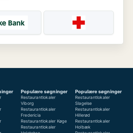
ninger
Populære søgninger
Populære søgninger
r
Restaurantlokaler
Restaurantlokaler
Viborg
Slagelse
r
Restaurantlokaler
Restaurantlokaler
Fredericia
Hillerød
r
Restaurantlokaler Køge
Restaurantlokaler
Restaurantlokaler
Holbæk
r
Holstebro
Restaurantlokaler