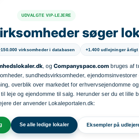
UDVALGTE VIP-LEJERE
irksomheder søger lok
+150.000 virksomheder i databasen
+1.400 udlejninger årligt
mhedslokaler.dk
Companyspace.com
, og
bruges af t
ksomheder, sundhedsvirksomheder, ejendomsinvestorer 
ning, overblik over markedet for erhvervsejendomme og
il leje og ejendomme til salg. Herunder ser du et lille b
lejere der anvender Lokaleportalen.dk:
g
Se alle ledige lokaler
Eksempler på udlejer