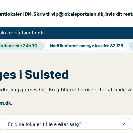
ntlokaler i DK. Skriv til vip@lokaleportalen.dk, hvis dit re
okaler på facebook
pdaterede 24h
70
Notifikationer om nye lokaler
32.175
es i Sulsted
 udlejningsproces her. Brug filteret herunder for at finde v
en.dk
.
Er dine lokaler til leje eller salg?