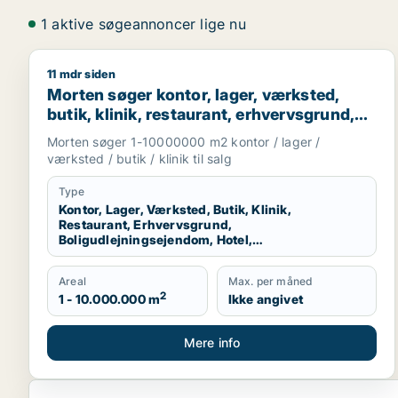
1 aktive søgeannoncer lige nu
11 mdr siden
Morten søger kontor, lager, værksted, butik, klinik
Morten søger kontor, lager, værksted,
butik, klinik, restaurant, erhvervsgrund,
boligudlejningsejendom, hotel eller
Morten søger 1-10000000 m2 kontor / lager /
produktionslokaler til salg i Region
værksted / butik / klinik til salg
Nordjylland
Type
Kontor, Lager, Værksted, Butik, Klinik,
Restaurant, Erhvervsgrund,
Boligudlejningsejendom, Hotel,
Produktionslokaler
Areal
Max. per måned
2
1 - 10.000.000 m
Ikke angivet
Mere info