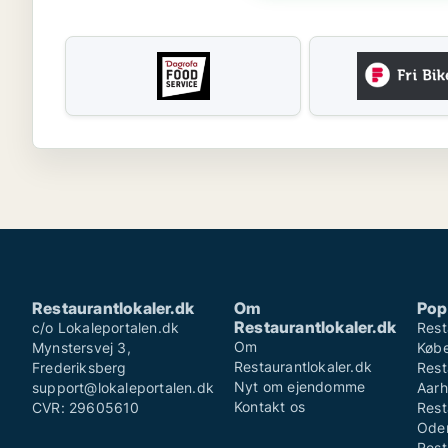
Restaurantlokaler.dk
Om
Pop
Restaurantlokaler.dk
c/o Lokaleportalen.dk
Rest
Om
Mynstersvej 3,
Køb
Restaurantlokaler.dk
Frederiksberg
Rest
Nyt om ejendomme
support@lokaleportalen.dk
Aarh
Kontakt os
CVR: 29605610
Rest
Ode
Rest