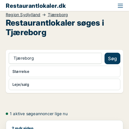
Restaurantlokaler.dk
Region Sydjylland
Tjæreborg
Restaurantlokaler søges i
Tjæreborg
Tjæreborg
Søg
Størrelse
Leje/salg
1 aktive søgeannoncer lige nu
2 mdr siden
Eyup søger kontor, lager, værksted, butik, klinik, restaurant