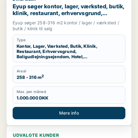
Eyup søger kontor, lager, værksted, butik,
klinik, restaurant, erhvervsgrund,
boligudlejningsejendom, hotel,
Eyup søger 258-316 m2 kontor / lager / værksted /
produktionslokaler eller garage til salg i
butik / klinik til salg
Esbjerg Centrum, Esbjerg Ø eller Esbjerg
N m.fl.
Type
Kontor, Lager, Værksted, Butik, Klinik,
Restaurant, Erhvervsgrund,
Boligudlejningsejendom, Hotel,
Produktionslokaler, Garage
Areal
2
258 - 316 m
Max. per måned
1.000.000 DKK
Mere info
UDVALGTE KUNDER