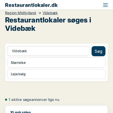
Restaurantlokaler.dk
Region Midtjylland
Videbæk
Restaurantlokaler søges i
Videbæk
Videbæk
Søg
Størrelse
Leje/salg
1 aktive søgeannoncer lige nu
10 mdr siden
Jeg søger restaurant eller hotel til salg i Esbjerg, Hemmet ell